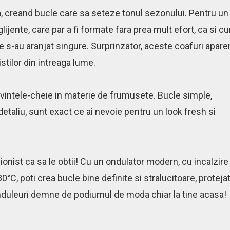
da, creand bucle care sa seteze tonul sezonului. Pentru un
lijente, care par a fi formate fara prea mult efort, ca si c
ale s-au aranjat singure. Surprinzator, aceste coafuri apare
stilor din intreaga lume.
vintele-cheie in materie de frumusete. Bucle simple,
detaliu, sunt exact ce ai nevoie pentru un look fresh si
sionist ca sa le obtii! Cu un ondulator modern, cu incalzire
C, poti crea bucle bine definite si stralucitoare, proteja
onduleuri demne de podiumul de moda chiar la tine acasa!