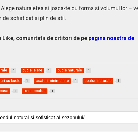
 Alege naturaletea si joaca-te cu forma si volumul lor – v
e sofisticat si plin de stil.
n Like, comunitatii de cititori de pe
pagina noastra de
urale
bucle lejere
bucle naturale
1
1
1
uri cu bucle
coafuri minimaliste
coafuri naturale
1
1
1
acasa
trend coafuri
1
1