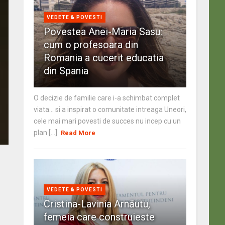
VEDETE & POVESTI
Povestea Anei-Maria Sasu:
cum o profesoara din
Romania a cucerit educatia
din Spania
O decizie de familie care i-a schimbat complet
viata… si a inspirat o comunitate intreaga Uneori,
cele mai mari povesti de succes nu incep cu un
plan [...]
Read More
VEDETE & POVESTI
Cristina-Lavinia Arnăutu,
femeia care construieste