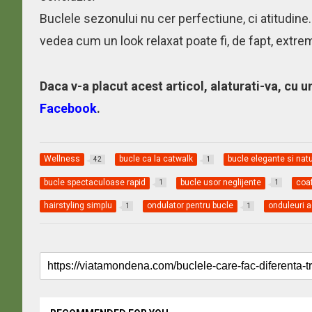
Buclele sezonului nu cer perfectiune, ci atitudine.
vedea cum un look relaxat poate fi, de fapt, extrem d
Daca v-a placut acest articol, alaturati-va, cu u
Facebook
.
Wellness
bucle ca la catwalk
bucle elegante si nat
42
1
bucle spectaculoase rapid
bucle usor neglijente
coaf
1
1
hairstyling simplu
ondulator pentru bucle
onduleuri 
1
1