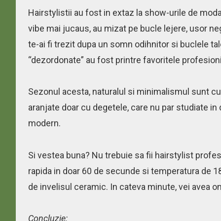
Hairstylistii au fost in extaz la show-urile de mo
vibe mai jucaus, au mizat pe bucle lejere, usor neg
te-ai fi trezit dupa un somn odihnitor si buclele t
“dezordonate” au fost printre favoritele profesioni
Sezonul acesta, naturalul si minimalismul sunt cu
aranjate doar cu degetele, care nu par studiate in 
modern.
Si vestea buna? Nu trebuie sa fii hairstylist profe
rapida in doar 60 de secunde si temperatura de 180°
de invelisul ceramic. In cateva minute, vei avea 
Concluzie: