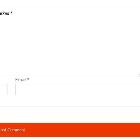
marked
*
Email
*