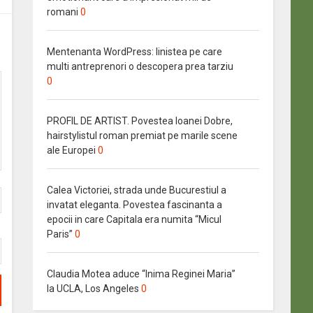
romani
0
Mentenanta WordPress: linistea pe care
multi antreprenori o descopera prea tarziu
0
PROFIL DE ARTIST. Povestea Ioanei Dobre,
hairstylistul roman premiat pe marile scene
ale Europei
0
Calea Victoriei, strada unde Bucurestiul a
invatat eleganta. Povestea fascinanta a
epocii in care Capitala era numita “Micul
Paris”
0
Claudia Motea aduce “Inima Reginei Maria”
la UCLA, Los Angeles
0