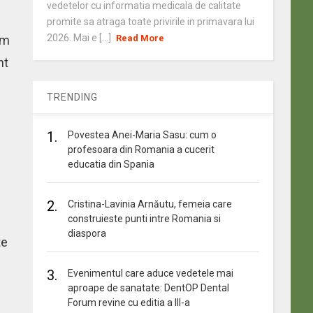
vedetelor cu informatia medicala de calitate
promite sa atraga toate privirile in primavara lui
2026. Mai e [...]
um
Read More
nt
TRENDING
1.
Povestea Anei-Maria Sasu: cum o
profesoara din Romania a cucerit
educatia din Spania
2.
Cristina-Lavinia Arnăutu, femeia care
construieste punti intre Romania si
diaspora
te
3.
Evenimentul care aduce vedetele mai
aproape de sanatate: DentOP Dental
Forum revine cu editia a III-a