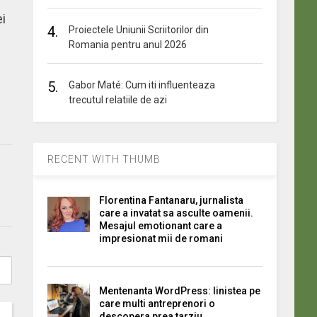
ei
4.
Proiectele Uniunii Scriitorilor din
Romania pentru anul 2026
5.
Gabor Maté: Cum iti influenteaza
trecutul relatiile de azi
RECENT WITH THUMB
Florentina Fantanaru, jurnalista
care a invatat sa asculte oamenii.
Mesajul emotionant care a
impresionat mii de romani
Mentenanta WordPress: linistea pe
care multi antreprenori o
descopera prea tarziu