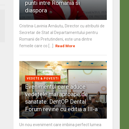
punti intre Romania si
diaspora
Cristina-Lavinia Arnăutu, Director cu atributii de
Secretar de Stat al Departamentului pentru
Romanii de Pretutindeni, este una dintre
femeile care co [...]
Read More
VEDETE & POVESTI
Evenimentul care aduce
vedetele mai aproape de
sanatate: DentOP Dental
Forum revine cu editia a III-a
Un nou eveniment care imbina perfect lumea