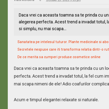
Viata Mondena
0
October 22, 2025 9:35 pm
Daca vrei ca aceasta toamna sa te prinda cu un l
alegerea perfecta. Acest trend a invadat totul, 
si simplu, nu mai scapa...
Sanatatea pe intelesul tuturor. Plante medicinale si ab
Secretele nespuse care iti transforma relatia dintr-o r
De ce merita sa cumperi produse cosmetice online
Daca vrei ca aceasta toamna sa te prinda cu un look
perfecta. Acest trend a invadat totul, la fel cum i
mai scapa nimeni de ele! Adio coafurilor complica
Acum e timpul elegantei relaxate si naturale.