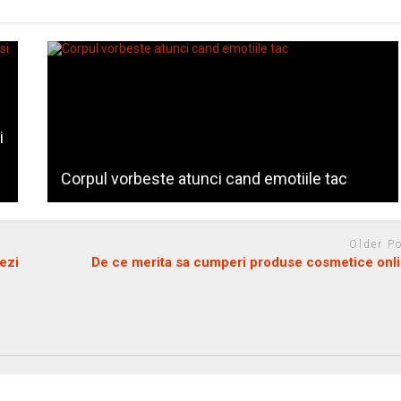
i
Corpul vorbeste atunci cand emotiile tac
Older P
ezi
De ce merita sa cumperi produse cosmetice onl