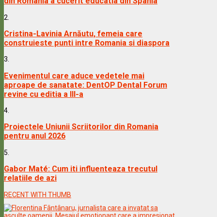
din Romania a cucerit educatia din Spania
2.
Cristina-Lavinia Arnăutu, femeia care
construieste punti intre Romania si diaspora
3.
Evenimentul care aduce vedetele mai
aproape de sanatate: DentOP Dental Forum
revine cu editia a III-a
4.
Proiectele Uniunii Scriitorilor din Romania
pentru anul 2026
5.
Gabor Maté: Cum iti influenteaza trecutul
relatiile de azi
RECENT WITH THUMB