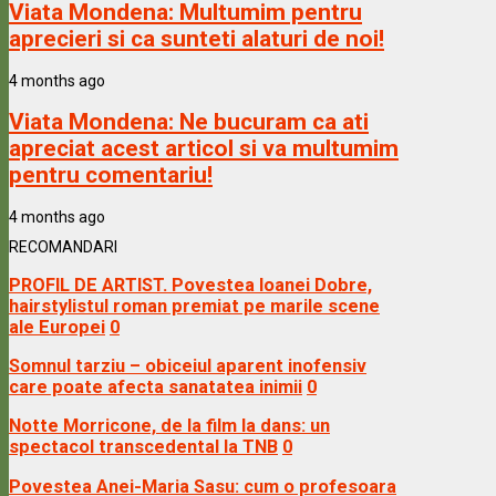
Viata Mondena:
Multumim pentru
aprecieri si ca sunteti alaturi de noi!
4 months ago
Viata Mondena:
Ne bucuram ca ati
apreciat acest articol si va multumim
pentru comentariu!
4 months ago
RECOMANDARI
PROFIL DE ARTIST. Povestea Ioanei Dobre,
hairstylistul roman premiat pe marile scene
ale Europei
0
Somnul tarziu – obiceiul aparent inofensiv
care poate afecta sanatatea inimii
0
Notte Morricone, de la film la dans: un
spectacol transcedental la TNB
0
Povestea Anei-Maria Sasu: cum o profesoara