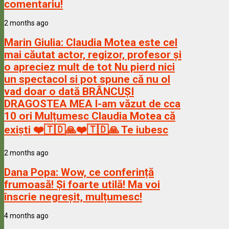
comentariu!
2 months ago
Marin Giulia:
Claudia Motea este cel
mai căutat actor, regizor, profesor și
o apreciez mult de tot Nu pierd nici
un spectacol si pot spune că nu ol
vad doar o dată BRÂNCUȘI
DRAGOSTEA MEA l-am văzut de cca
10 ori Mulțumesc Claudia Motea că
exiști ❤️🇹🇩🙏❤️🇹🇩🙏 Te iubesc
2 months ago
Dana Popa:
Wow, ce conferință
frumoasă! Și foarte utilă! Ma voi
înscrie negreșit, mulțumesc!
4 months ago