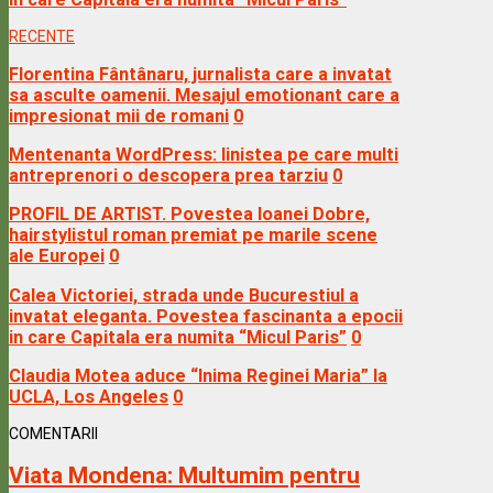
RECENTE
Florentina Fântânaru, jurnalista care a invatat
sa asculte oamenii. Mesajul emotionant care a
impresionat mii de romani
0
Mentenanta WordPress: linistea pe care multi
antreprenori o descopera prea tarziu
0
PROFIL DE ARTIST. Povestea Ioanei Dobre,
hairstylistul roman premiat pe marile scene
ale Europei
0
Calea Victoriei, strada unde Bucurestiul a
invatat eleganta. Povestea fascinanta a epocii
in care Capitala era numita “Micul Paris”
0
Claudia Motea aduce “Inima Reginei Maria” la
UCLA, Los Angeles
0
COMENTARII
Viata Mondena:
Multumim pentru