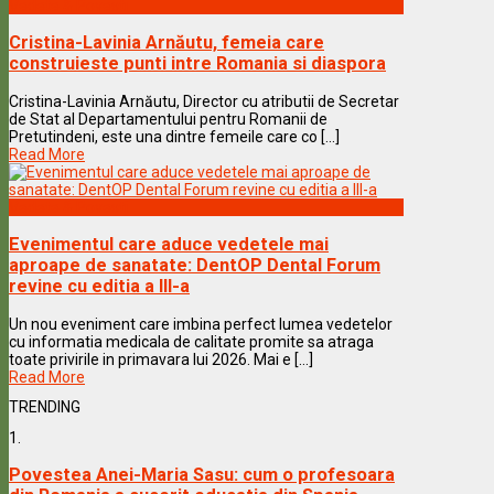
Vedete & Povesti
Cristina-Lavinia Arnăutu, femeia care
construieste punti intre Romania si diaspora
Cristina-Lavinia Arnăutu, Director cu atributii de Secretar
de Stat al Departamentului pentru Romanii de
Pretutindeni, este una dintre femeile care co [...]
Read More
Vedete & Povesti
Evenimentul care aduce vedetele mai
aproape de sanatate: DentOP Dental Forum
revine cu editia a III-a
Un nou eveniment care imbina perfect lumea vedetelor
cu informatia medicala de calitate promite sa atraga
toate privirile in primavara lui 2026. Mai e [...]
Read More
TRENDING
1.
Povestea Anei-Maria Sasu: cum o profesoara