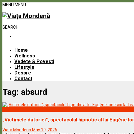
MENU
MENU
SEARCH
Home
Wellness
Vedete & Povesti
Lifestyle
Despre
Contact
Tag:
absurd
Lifestyle
„Victimele datoriei”, spectacolul hipnotic al lui Eugène Io
Viata Mondena
May 19, 2026