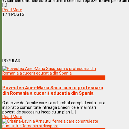
«Victimele datoriei» este una dintre cele mai reprezentative piese ale l
[...]
Read More
1
/ 1 POSTS
POPULAR
Vedete & Povesti
Povestea Anei-Maria Sasu: cum o profesoara
din Romania a cucerit educatia din Spania
O decizie de familie care i-a schimbat complet viata… si a
inspirat o comunitate intreaga Uneori, cele mai mari
povesti de succes nu incep cu un plan [...]
Read More