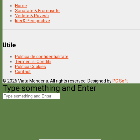
Home
Sanatate & Frumusete
Vedete & Povesti
Idei & Perspective
Utile
Politica de confidentialitate
Termeni si Conditii
Politica Cookies
Contact
© 2026 Viata Mondena. All rights reserved. Designed by
PC Soft
Type something and Enter