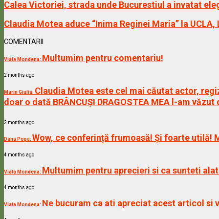
Calea Victoriei, strada unde Bucurestiul a invatat ele
Claudia Motea aduce “Inima Reginei Maria” la UCLA,
COMENTARII
Multumim pentru comentariu!
Viata Mondena:
2 months ago
Claudia Motea este cel mai căutat actor, regiz
Marin Giulia:
doar o dată BRÂNCUȘI DRAGOSTEA MEA l-am văzut de 
2 months ago
Wow, ce conferință frumoasă! Și foarte utilă! 
Dana Popa:
4 months ago
Multumim pentru aprecieri si ca sunteti alat
Viata Mondena:
4 months ago
Ne bucuram ca ati apreciat acest articol s
Viata Mondena: