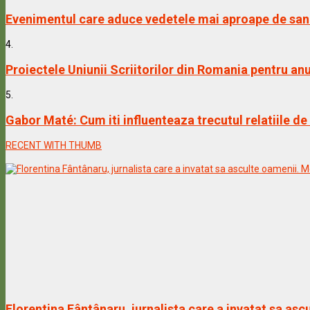
Evenimentul care aduce vedetele mai aproape de sanat
4.
Proiectele Uniunii Scriitorilor din Romania pentru an
5.
Gabor Maté: Cum iti influenteaza trecutul relatiile de
RECENT WITH THUMB
Florentina Fântânaru, jurnalista care a invatat sa a