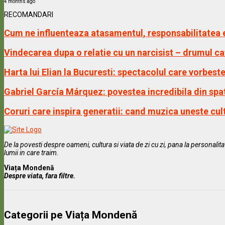
4 months ago
RECOMANDARI
Cum ne influenteaza atasamentul, responsabilitatea em
Vindecarea dupa o relatie cu un narcisist – drumul cat
Harta lui Elian la Bucuresti: spectacolul care vorbeste
Gabriel García Márquez: povestea incredibila din spa
Coruri care inspira generatii: cand muzica uneste cul
De la povesti despre oameni, cultura si viata de zi cu zi, pana la personali
lumii in care traim.
Viața Mondenă
Despre viata, fara filtre.
Categorii pe Viața Mondenă