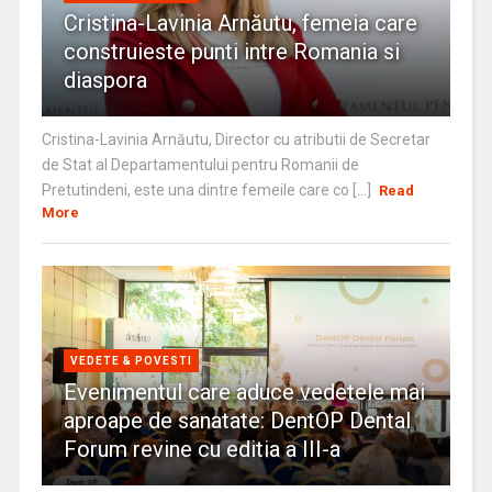
Cristina-Lavinia Arnăutu, femeia care
construieste punti intre Romania si
diaspora
Cristina-Lavinia Arnăutu, Director cu atributii de Secretar
de Stat al Departamentului pentru Romanii de
Pretutindeni, este una dintre femeile care co [...]
Read
More
VEDETE & POVESTI
Evenimentul care aduce vedetele mai
aproape de sanatate: DentOP Dental
Forum revine cu editia a III-a