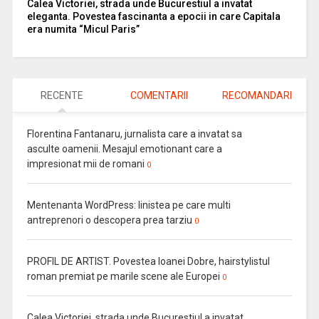
Calea Victoriei, strada unde Bucurestiul a invatat
eleganta. Povestea fascinanta a epocii in care Capitala
era numita “Micul Paris”
RECENTE
COMENTARII
RECOMANDARI
Florentina Fantanaru, jurnalista care a invatat sa
asculte oamenii. Mesajul emotionant care a
impresionat mii de romani
0
Mentenanta WordPress: linistea pe care multi
antreprenori o descopera prea tarziu
0
PROFIL DE ARTIST. Povestea Ioanei Dobre, hairstylistul
roman premiat pe marile scene ale Europei
0
Calea Victoriei, strada unde Bucurestiul a invatat