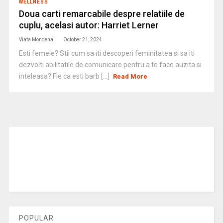
WELLNESS
Doua carti remarcabile despre relatiile de
cuplu, acelasi autor: Harriet Lerner
Viata Mondena
October 21, 2024
Esti femeie? Stii cum sa iti descoperi feminitatea si sa iti
dezvolti abilitatile de comunicare pentru a te face auzita si
inteleasa? Fie ca esti barb [...]
Read More
POPULAR