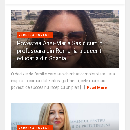
VEDETE & POVESTI
Povestea Anei-Maria Sasu: cum o
profesoara din Romania a cucerit
educatia din Spania
O decizie de familie care i-a schimbat complet viata… si a
inspirat o comunitate intreaga Uneori, cele mai mari
povesti de succes nu incep cu un plan [...]
Read More
VEDETE & POVESTI