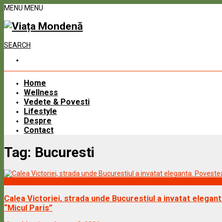
MENU
MENU
SEARCH
Home
Wellness
Vedete & Povesti
Lifestyle
Despre
Contact
Tag:
Bucuresti
Vedete & Povesti
Calea Victoriei, strada unde Bucurestiul a invatat elegan
“Micul Paris”