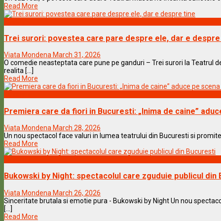
Read More
Lifestyle
Trei surori: povestea care pare despre ele, dar e despre
Viata Mondena
March 31, 2026
O comedie neasteptata care pune pe ganduri – Trei surori la Teatrul 
realita [...]
Read More
Lifestyle
Premiera care da fiori in Bucuresti: „Inima de caine” a
Viata Mondena
March 28, 2026
Un nou spectacol face valuri in lumea teatrului din Bucuresti si promite s
Read More
Lifestyle
Bukowski by Night: spectacolul care zguduie publicul din 
Viata Mondena
March 26, 2026
Sinceritate brutala si emotie pura - Bukowski by Night Un nou spectacol
[...]
Read More