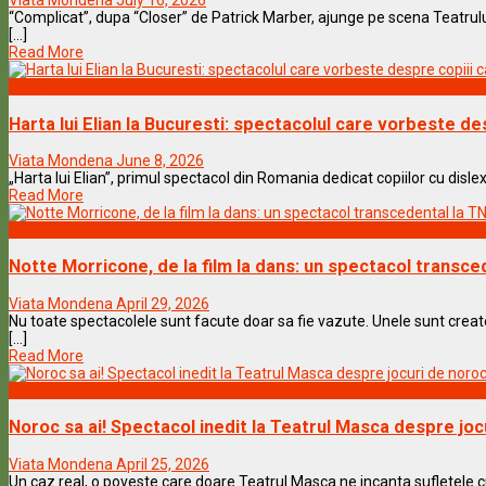
Viata Mondena
July 16, 2026
“Complicat”, dupa “Closer” de Patrick Marber, ajunge pe scena Teatrului 
[...]
Read More
Lifestyle
Harta lui Elian la Bucuresti: spectacolul care vorbeste des
Viata Mondena
June 8, 2026
„Harta lui Elian”, primul spectacol din Romania dedicat copiilor cu dislexi
Read More
Lifestyle
Notte Morricone, de la film la dans: un spectacol transce
Viata Mondena
April 29, 2026
Nu toate spectacolele sunt facute doar sa fie vazute. Unele sunt creat
[...]
Read More
Lifestyle
Noroc sa ai! Spectacol inedit la Teatrul Masca despre joc
Viata Mondena
April 25, 2026
Un caz real, o poveste care doare Teatrul Masca ne incanta sufletele cu s