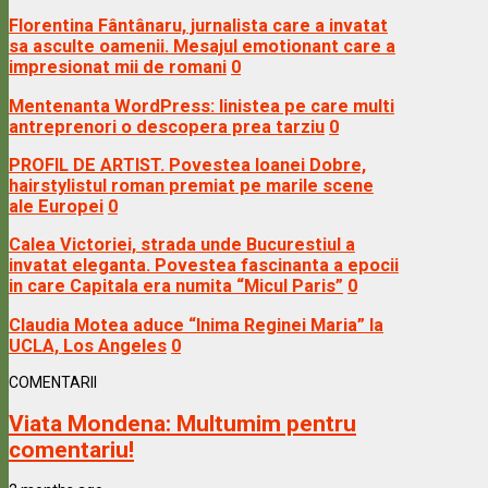
Florentina Fântânaru, jurnalista care a invatat
sa asculte oamenii. Mesajul emotionant care a
impresionat mii de romani
0
Mentenanta WordPress: linistea pe care multi
antreprenori o descopera prea tarziu
0
PROFIL DE ARTIST. Povestea Ioanei Dobre,
hairstylistul roman premiat pe marile scene
ale Europei
0
Calea Victoriei, strada unde Bucurestiul a
invatat eleganta. Povestea fascinanta a epocii
in care Capitala era numita “Micul Paris”
0
Claudia Motea aduce “Inima Reginei Maria” la
UCLA, Los Angeles
0
COMENTARII
Viata Mondena:
Multumim pentru
comentariu!