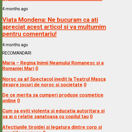
4 months ago
Viata Mondena:
Ne bucuram ca ati
apreciat acest articol si va multumim
pentru comentariu!
4 months ago
RECOMANDARI
Maria – Regina Inimii Neamului Romanesc si a
Romaniei Mari
0
Noroc sa ai! Spectacol inedit la Teatrul Masca
despre jocuri de noroc si societate
0
De ce merita sa cumperi produse cosmetice
online
0
Cum sa eviti violenta si educatia autoritara si
sa ai o relatie sanatoasa cu copilul tau
0
Afectiunile tiroidei si legatura dintre corp si