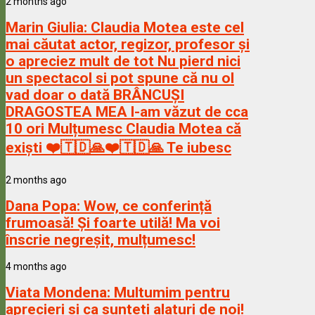
2 months ago
Marin Giulia:
Claudia Motea este cel
mai căutat actor, regizor, profesor și
o apreciez mult de tot Nu pierd nici
un spectacol si pot spune că nu ol
vad doar o dată BRÂNCUȘI
DRAGOSTEA MEA l-am văzut de cca
10 ori Mulțumesc Claudia Motea că
exiști ❤️🇹🇩🙏❤️🇹🇩🙏 Te iubesc
2 months ago
Dana Popa:
Wow, ce conferință
frumoasă! Și foarte utilă! Ma voi
înscrie negreșit, mulțumesc!
4 months ago
Viata Mondena:
Multumim pentru
aprecieri si ca sunteti alaturi de noi!