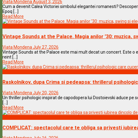
Viata Mondena
August 3, 2026
Cum a devenit Calea Victoriei simbolul elegantei romanesti? Descopera 
Epoq [...]
Read More
Lifestyle
Vintage Sounds at the Palace. Magia anilor ’30: muzica, s
Viata Mondena
July 27, 2026
Vintage Sounds at the Palace este mai mult decat un concert. Este o ex
reint [...]
Read More
Lifestyle
Raskolnikov, dupa Crima si pedeapsa: thrillerul psiholog
Viata Mondena
July 20, 2026
Un thriller psihologic inspirat de capodopera lui Dostoievski aduce pe s
[...]
Read More
Lifestyle
COMPLICAT: spectacolul care te obliga sa privesti iubirea 