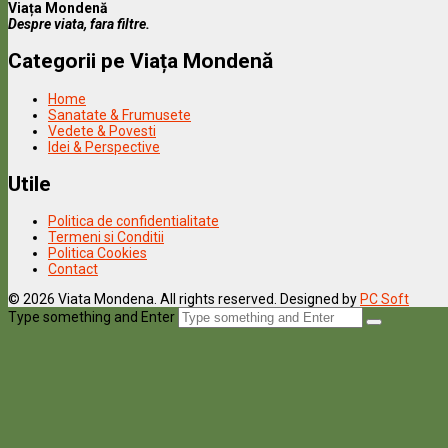
Viața Mondenă
Despre viata, fara filtre.
Categorii pe Viața Mondenă
Home
Sanatate & Frumusete
Vedete & Povesti
Idei & Perspective
Utile
Politica de confidentialitate
Termeni si Conditii
Politica Cookies
Contact
© 2026 Viata Mondena. All rights reserved. Designed by
PC Soft
Type something and Enter