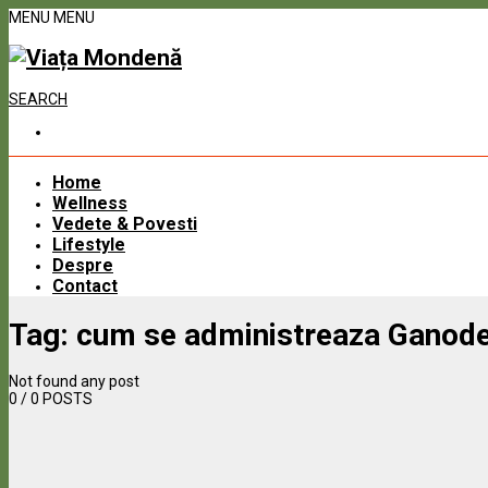
MENU
MENU
SEARCH
Home
Wellness
Vedete & Povesti
Lifestyle
Despre
Contact
Tag:
cum se administreaza Ganod
Not found any post
0
/ 0 POSTS