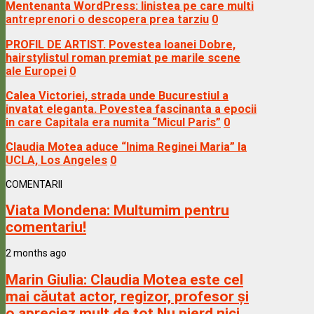
Mentenanta WordPress: linistea pe care multi
antreprenori o descopera prea tarziu
0
PROFIL DE ARTIST. Povestea Ioanei Dobre,
hairstylistul roman premiat pe marile scene
ale Europei
0
Calea Victoriei, strada unde Bucurestiul a
invatat eleganta. Povestea fascinanta a epocii
in care Capitala era numita “Micul Paris”
0
Claudia Motea aduce “Inima Reginei Maria” la
UCLA, Los Angeles
0
COMENTARII
Viata Mondena:
Multumim pentru
comentariu!
2 months ago
Marin Giulia:
Claudia Motea este cel
mai căutat actor, regizor, profesor și
o apreciez mult de tot Nu pierd nici