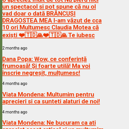
un spectacol si pot spune că nu ol
vad doar o dată BRÂNCUȘI
DRAGOSTEA MEA l-am văzut de cca
10 ori Mulțumesc Claudia Motea că
exiști ❤️🇹🇩🙏❤️🇹🇩🙏 Te iubesc
2 months ago
Dana Popa:
Wow, ce conferință
frumoasă! Și foarte utilă! Ma voi
înscrie negreșit, mulțumesc!
4 months ago
Viata Mondena:
Multumim pentru
aprecieri si ca sunteti alaturi de noi!
4 months ago
Viata Mondena:
Ne bucuram ca ati