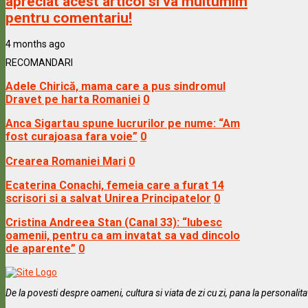
apreciat acest articol si va multumim
pentru comentariu!
4 months ago
RECOMANDARI
Adele Chirică, mama care a pus sindromul
Dravet pe harta Romaniei
0
Anca Sigartau spune lucrurilor pe nume: “Am
fost curajoasa fara voie”
0
Crearea Romaniei Mari
0
Ecaterina Conachi, femeia care a furat 14
scrisori si a salvat Unirea Principatelor
0
Cristina Andreea Stan (Canal 33): “Iubesc
oamenii, pentru ca am invatat sa vad dincolo
de aparente”
0
De la povesti despre oameni, cultura si viata de zi cu zi, pana la personalit