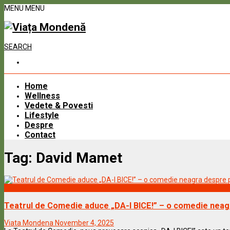
MENU
MENU
SEARCH
Home
Wellness
Vedete & Povesti
Lifestyle
Despre
Contact
Tag:
David Mamet
Lifestyle
Teatrul de Comedie aduce „DA-I BICE!” – o comedie neagr
Viata Mondena
November 4, 2025