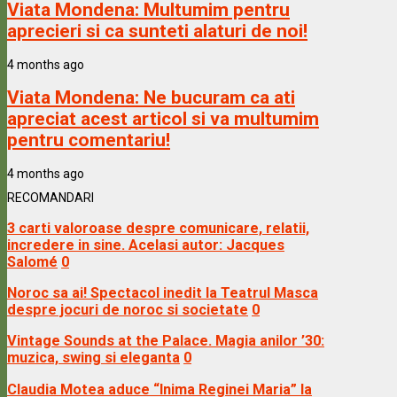
Viata Mondena:
Multumim pentru
aprecieri si ca sunteti alaturi de noi!
4 months ago
Viata Mondena:
Ne bucuram ca ati
apreciat acest articol si va multumim
pentru comentariu!
4 months ago
RECOMANDARI
3 carti valoroase despre comunicare, relatii,
incredere in sine. Acelasi autor: Jacques
Salomé
0
Noroc sa ai! Spectacol inedit la Teatrul Masca
despre jocuri de noroc si societate
0
Vintage Sounds at the Palace. Magia anilor ’30:
muzica, swing si eleganta
0
Claudia Motea aduce “Inima Reginei Maria” la