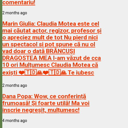
comentariu!
2 months ago
Marin Giulia:
Claudia Motea este cel
mai căutat actor, regizor, profesor și
o apreciez mult de tot Nu pierd nici
un spectacol si pot spune că nu ol
vad doar o dată BRÂNCUȘI
DRAGOSTEA MEA l-am văzut de cca
10 ori Mulțumesc Claudia Motea că
exiști ❤️🇹🇩🙏❤️🇹🇩🙏 Te iubesc
2 months ago
Dana Popa:
Wow, ce conferință
frumoasă! Și foarte utilă! Ma voi
înscrie negreșit, mulțumesc!
4 months ago