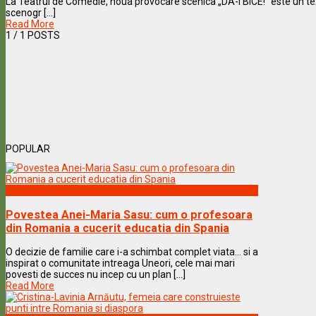
La Teatrul de Comedie, noua provocare scenica „DA-I BICE!” este un te
scenogr [...]
Read More
1
/ 1 POSTS
POPULAR
Vedete & Povesti
Povestea Anei-Maria Sasu: cum o profesoara
din Romania a cucerit educatia din Spania
O decizie de familie care i-a schimbat complet viata… si a
inspirat o comunitate intreaga Uneori, cele mai mari
povesti de succes nu incep cu un plan [...]
Read More