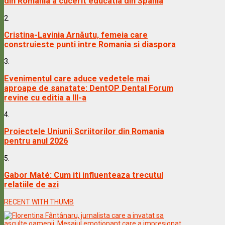
din Romania a cucerit educatia din Spania
2.
Cristina-Lavinia Arnăutu, femeia care
construieste punti intre Romania si diaspora
3.
Evenimentul care aduce vedetele mai
aproape de sanatate: DentOP Dental Forum
revine cu editia a III-a
4.
Proiectele Uniunii Scriitorilor din Romania
pentru anul 2026
5.
Gabor Maté: Cum iti influenteaza trecutul
relatiile de azi
RECENT WITH THUMB