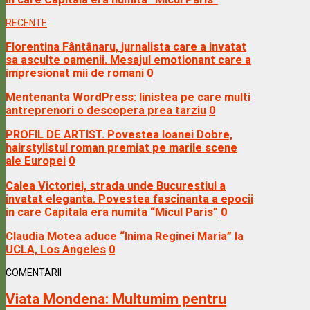
RECENTE
Florentina Fântânaru, jurnalista care a invatat
sa asculte oamenii. Mesajul emotionant care a
impresionat mii de romani
0
Mentenanta WordPress: linistea pe care multi
antreprenori o descopera prea tarziu
0
PROFIL DE ARTIST. Povestea Ioanei Dobre,
hairstylistul roman premiat pe marile scene
ale Europei
0
Calea Victoriei, strada unde Bucurestiul a
invatat eleganta. Povestea fascinanta a epocii
in care Capitala era numita “Micul Paris”
0
Claudia Motea aduce “Inima Reginei Maria” la
UCLA, Los Angeles
0
COMENTARII
Viata Mondena:
Multumim pentru