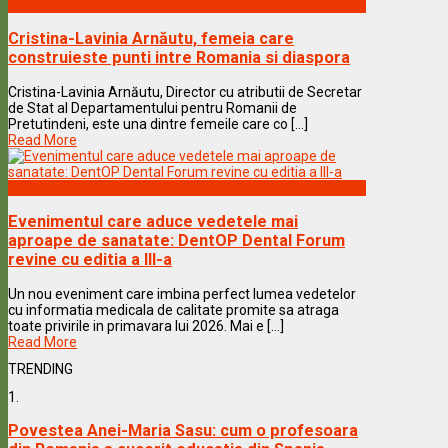
Vedete & Povesti
Cristina-Lavinia Arnăutu, femeia care
construieste punti intre Romania si diaspora
Cristina-Lavinia Arnăutu, Director cu atributii de Secretar
de Stat al Departamentului pentru Romanii de
Pretutindeni, este una dintre femeile care co [...]
Read More
Vedete & Povesti
Evenimentul care aduce vedetele mai
aproape de sanatate: DentOP Dental Forum
revine cu editia a III-a
Un nou eveniment care imbina perfect lumea vedetelor
cu informatia medicala de calitate promite sa atraga
toate privirile in primavara lui 2026. Mai e [...]
Read More
TRENDING
1.
Povestea Anei-Maria Sasu: cum o profesoara