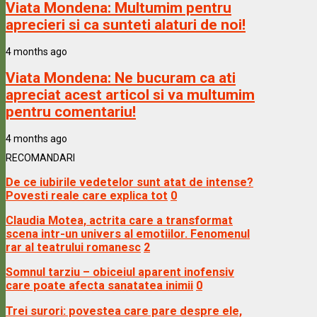
Viata Mondena:
Multumim pentru
aprecieri si ca sunteti alaturi de noi!
4 months ago
Viata Mondena:
Ne bucuram ca ati
apreciat acest articol si va multumim
pentru comentariu!
4 months ago
RECOMANDARI
De ce iubirile vedetelor sunt atat de intense?
Povesti reale care explica tot
0
Claudia Motea, actrita care a transformat
scena intr-un univers al emotiilor. Fenomenul
rar al teatrului romanesc
2
Somnul tarziu – obiceiul aparent inofensiv
care poate afecta sanatatea inimii
0
Trei surori: povestea care pare despre ele,