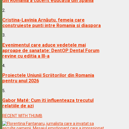
din Romania a cucerit educatia din Spania
2.
Cristina-Lavinia Arnăutu, femeia care
construieste punti intre Romania si diaspora
3.
Evenimentul care aduce vedetele mai
aproape de sanatate: DentOP Dental Forum
revine cu editia a III-a
4.
Proiectele Uniunii Scriitorilor din Romania
pentru anul 2026
5.
Gabor Maté: Cum iti influenteaza trecutul
relatiile de azi
RECENT WITH THUMB