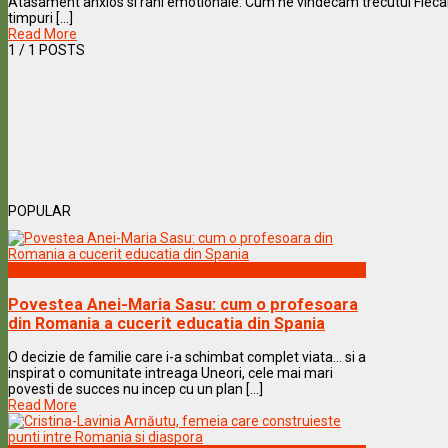
Atasament anxios si rani emotionale: Cum ne vindecam trecutul Fiecar
timpuri [...]
Read More
1
/ 1 POSTS
POPULAR
Vedete & Povesti
Povestea Anei-Maria Sasu: cum o profesoara
din Romania a cucerit educatia din Spania
O decizie de familie care i-a schimbat complet viata… si a
inspirat o comunitate intreaga Uneori, cele mai mari
povesti de succes nu incep cu un plan [...]
Read More