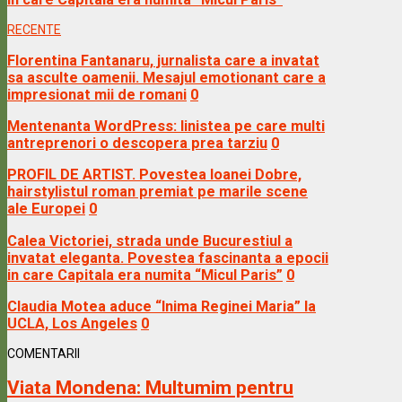
RECENTE
Florentina Fantanaru, jurnalista care a invatat
sa asculte oamenii. Mesajul emotionant care a
impresionat mii de romani
0
Mentenanta WordPress: linistea pe care multi
antreprenori o descopera prea tarziu
0
PROFIL DE ARTIST. Povestea Ioanei Dobre,
hairstylistul roman premiat pe marile scene
ale Europei
0
Calea Victoriei, strada unde Bucurestiul a
invatat eleganta. Povestea fascinanta a epocii
in care Capitala era numita “Micul Paris”
0
Claudia Motea aduce “Inima Reginei Maria” la
UCLA, Los Angeles
0
COMENTARII
Viata Mondena:
Multumim pentru