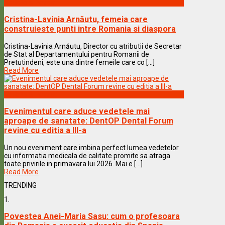
Vedete & Povesti
Cristina-Lavinia Arnăutu, femeia care
construieste punti intre Romania si diaspora
Cristina-Lavinia Arnăutu, Director cu atributii de Secretar
de Stat al Departamentului pentru Romanii de
Pretutindeni, este una dintre femeile care co [...]
Read More
Vedete & Povesti
Evenimentul care aduce vedetele mai
aproape de sanatate: DentOP Dental Forum
revine cu editia a III-a
Un nou eveniment care imbina perfect lumea vedetelor
cu informatia medicala de calitate promite sa atraga
toate privirile in primavara lui 2026. Mai e [...]
Read More
TRENDING
1.
Povestea Anei-Maria Sasu: cum o profesoara