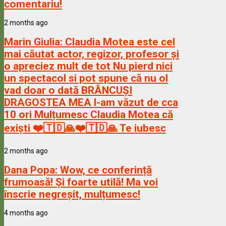
comentariu!
2 months ago
Marin Giulia:
Claudia Motea este cel
mai căutat actor, regizor, profesor și
o apreciez mult de tot Nu pierd nici
un spectacol si pot spune că nu ol
vad doar o dată BRÂNCUȘI
DRAGOSTEA MEA l-am văzut de cca
10 ori Mulțumesc Claudia Motea că
exiști ❤️🇹🇩🙏❤️🇹🇩🙏 Te iubesc
2 months ago
Dana Popa:
Wow, ce conferință
frumoasă! Și foarte utilă! Ma voi
înscrie negreșit, mulțumesc!
4 months ago