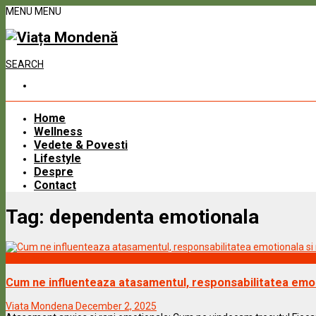
MENU
MENU
SEARCH
Home
Wellness
Vedete & Povesti
Lifestyle
Despre
Contact
Tag:
dependenta emotionala
Wellness
Cum ne influenteaza atasamentul, responsabilitatea emotio
Viata Mondena
December 2, 2025