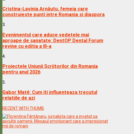
Cristina-Lavinia Arnăutu, femeia care
construieste punti intre Romania si diaspora
3.
Evenimentul care aduce vedetele mai
aproape de sanatate: DentOP Dental Forum
revine cu editia a III-a
4.
Proiectele Uniunii Scriitorilor din Romania
pentru anul 2026
5.
Gabor Maté: Cum iti influenteaza trecutul
relatiile de azi
RECENT WITH THUMB