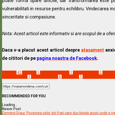
poate forma tipare dificile, dar transformarea este 
vulnerabilitati in resurse pentru echilibru. Vindecarea 
sinceritate si compasiune.
Nota: Acest articol este informativ si are scopul de a ofe
Daca v-a placut acest articol despre
atasament
anxio
de cititori de pe
pagina noastra de Facebook
.
Wellness
42
abandon
1
atasament anxios
1
autocunoastere
2
depend
rani emotionale
1
relatii sanatoase
6
respingere
1
responsabilitate em
RECOMMENDED FOR YOU
Loading...
Newer Post
Gemenii Graur. Povestea celor doi frați care duc binele acolo unde e n