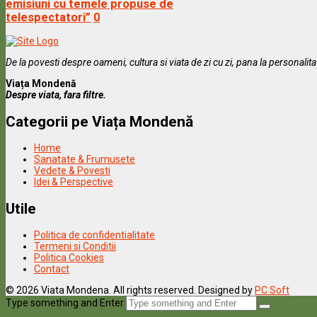
emisiuni cu temele propuse de
telespectatori”
0
De la povesti despre oameni, cultura si viata de zi cu zi, pana la personalit
Viața Mondenă
Despre viata, fara filtre.
Categorii pe Viața Mondenă
Home
Sanatate & Frumusete
Vedete & Povesti
Idei & Perspective
Utile
Politica de confidentialitate
Termeni si Conditii
Politica Cookies
Contact
© 2026 Viata Mondena. All rights reserved. Designed by
PC Soft
Type something and Enter