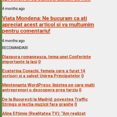
4 months ago
Viata Mondena:
Ne bucuram ca ati
apreciat acest articol si va multumim
pentru comentariu!
4 months ago
RECOMANDARI
Diaspora romaneasca, tema unei Conferinte
importante la Iasi
0
Ecaterina Conachi, femeia care a furat 14
scrisori si a salvat Unirea Principatelor
0
Mentenanta WordPress: linistea pe care multi
antreprenori o descopera prea tarziu
0
De la Bucuresti la Madrid: povestea Traffic
Strings si lectia muzicii fara granite
0
Alina Eftimie (Realitatea TV): “Am realizat