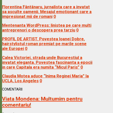
Florentina Fântânaru, jurnalista care a invatat
sa asculte oamenii. Mesajul emotionant care a
impresionat mii de romani
0
Mentenanta WordPress: linistea pe care multi
antreprenori o descopera prea tarziu
0
PROFIL DE ARTIST. Povestea Ioanei Dobre,
hairstylistul roman premiat pe marile scene
ale Europei
0
Calea Victoriei, strada unde Bucurestiul a
invatat eleganta. Povestea fascinanta a epocii
in care Capitala era numita “Micul Paris”
0
Claudia Motea aduce “Inima Reginei Maria” la
UCLA, Los Angeles
0
COMENTARII
Viata Mondena:
Multumim pentru
comentariu!