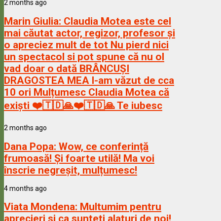
2 months ago
Marin Giulia:
Claudia Motea este cel
mai căutat actor, regizor, profesor și
o apreciez mult de tot Nu pierd nici
un spectacol si pot spune că nu ol
vad doar o dată BRÂNCUȘI
DRAGOSTEA MEA l-am văzut de cca
10 ori Mulțumesc Claudia Motea că
exiști ❤️🇹🇩🙏❤️🇹🇩🙏 Te iubesc
2 months ago
Dana Popa:
Wow, ce conferință
frumoasă! Și foarte utilă! Ma voi
înscrie negreșit, mulțumesc!
4 months ago
Viata Mondena:
Multumim pentru
aprecieri si ca sunteti alaturi de noi!