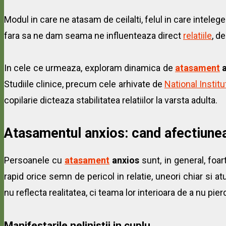
Modul in care ne atasam de ceilalti, felul in care intele
fara sa ne dam seama ne influenteaza direct
relatiile
, d
In cele ce urmeaza, exploram dinamica de
atasament
a
Studiile clinice, precum cele arhivate de
National Instit
copilarie dicteaza stabilitatea relatiilor la varsta adulta.
Atasamentul anxios: cand afectiunea
Persoanele cu
atasament
anxios
sunt, in general, foar
rapid orice semn de pericol in relatie, uneori chiar si 
nu reflecta realitatea, ci teama lor interioara de a nu pi
Manifestarile nelinistii in cuplu