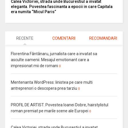
Calea Victoriei, strada unde Bucurestiul a invatat
eleganta. Povestea fascinanta a epocii in care Capitala
era numita “Micul Paris”
RECENTE
COMENTARII
RECOMANDARI
Florentina Fântânaru, jurnalista care a invatat sa
asculte oamenii. Mesajul emotionant care a
impresionat mii de romani
0
Mentenanta WordPress: linistea pe care multi
antreprenori o descopera prea tarziu
0
PROFIL DE ARTIST. Povestea Ioanei Dobre, hairstylistul
roman premiat pe marile scene ale Europei
0
Calea Victoriei, strada unde Bucurestiul a invatat