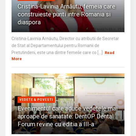
Cristina-Lavinia Arnăutu, femeia care
construieste punti intre Romania si
diaspora
Cristina-Lavinia Arnăutu, Director cu atributii de Secretar
de Stat al Departamentului pentru Romanii de
Pretutindeni, este una dintre femeile care co [...]
Read
More
VEDETE & POVESTI
Evenimentul care aduce vedetele mai
aproape de sanatate: DentOP Dental
Forum revine cu editia a III-a