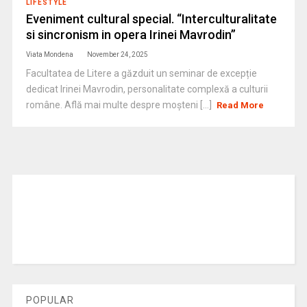
LIFESTYLE
Eveniment cultural special. “Interculturalitate
si sincronism in opera Irinei Mavrodin”
Viata Mondena
November 24, 2025
Facultatea de Litere a găzduit un seminar de excepție
dedicat Irinei Mavrodin, personalitate complexă a culturii
române. Află mai multe despre moșteni [...]
Read More
POPULAR