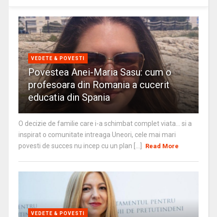
VEDETE & POVESTI
Povestea Anei-Maria Sasu: cum o
profesoara din Romania a cucerit
educatia din Spania
O decizie de familie care i-a schimbat complet viata… si a
inspirat o comunitate intreaga Uneori, cele mai mari
povesti de succes nu incep cu un plan [...]
Read More
VEDETE & POVESTI