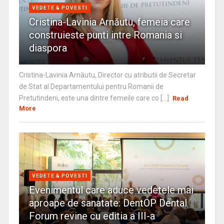
VEDETE & POVESTI
Cristina-Lavinia Arnăutu, femeia care
construieste punti intre Romania si
diaspora
Cristina-Lavinia Arnăutu, Director cu atributii de Secretar
de Stat al Departamentului pentru Romanii de
Pretutindeni, este una dintre femeile care co [...]
Read
More
VEDETE & POVESTI
Evenimentul care aduce vedetele mai
aproape de sanatate: DentOP Dental
Forum revine cu editia a III-a