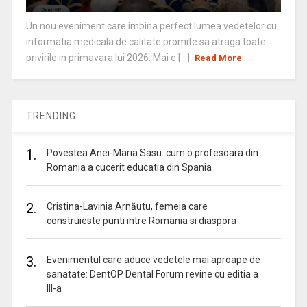
Un nou eveniment care imbina perfect lumea vedetelor cu
informatia medicala de calitate promite sa atraga toate
privirile in primavara lui 2026. Mai e [...]
Read More
TRENDING
1.
Povestea Anei-Maria Sasu: cum o profesoara din
Romania a cucerit educatia din Spania
2.
Cristina-Lavinia Arnăutu, femeia care
construieste punti intre Romania si diaspora
3.
Evenimentul care aduce vedetele mai aproape de
sanatate: DentOP Dental Forum revine cu editia a
III-a