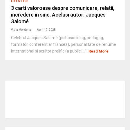
LIFESTYLE
3 carti valoroase despre comunicare, relatii,
incredere in sine. Acelasi autor: Jacques
Salomé
Viata Mondena
April 17, 2025
Celebrul Jacques Salomé (psihosociolog, pedagog,
formator, conferentiar francez), personalitate de renume
international si scriitor prolific (a public [...]
Read More