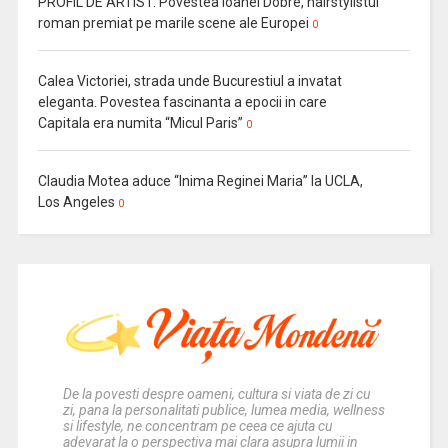
PROFIL DE ARTIST. Povestea Ioanei Dobre, hairstylistul
roman premiat pe marile scene ale Europei
0
Calea Victoriei, strada unde Bucurestiul a invatat
eleganta. Povestea fascinanta a epocii in care
Capitala era numita “Micul Paris”
0
Claudia Motea aduce “Inima Reginei Maria” la UCLA,
Los Angeles
0
De la povesti despre oameni, cultura si viata de zi cu
zi, pana la personalitati publice, lumea media, wellness
si lifestyle, ne concentram pe ceea ce ajuta cu
adevarat la o perspectiva mai clara asupra lumii in