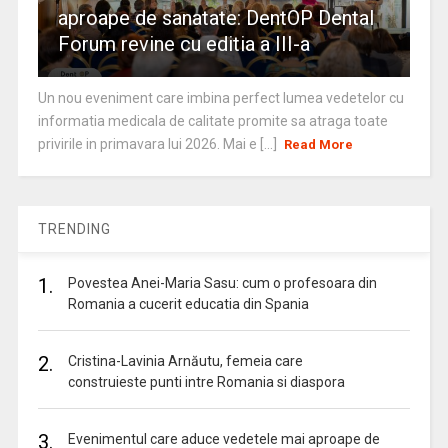
aproape de sanatate: DentOP Dental
Forum revine cu editia a III-a
Un nou eveniment care imbina perfect lumea vedetelor cu
informatia medicala de calitate promite sa atraga toate
privirile in primavara lui 2026. Mai e [...]
Read More
TRENDING
1.
Povestea Anei-Maria Sasu: cum o profesoara din
Romania a cucerit educatia din Spania
2.
Cristina-Lavinia Arnăutu, femeia care
construieste punti intre Romania si diaspora
3.
Evenimentul care aduce vedetele mai aproape de