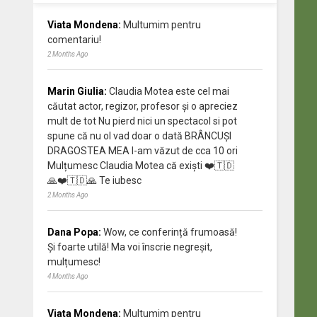
Viata Mondena:
Multumim pentru
comentariu!
2 Months Ago
Marin Giulia:
Claudia Motea este cel mai
căutat actor, regizor, profesor și o apreciez
mult de tot Nu pierd nici un spectacol si pot
spune că nu ol vad doar o dată BRÂNCUȘI
DRAGOSTEA MEA l-am văzut de cca 10 ori
Mulțumesc Claudia Motea că exiști ❤️🇹🇩
🙏❤️🇹🇩🙏 Te iubesc
2 Months Ago
Dana Popa:
Wow, ce conferință frumoasă!
Și foarte utilă! Ma voi înscrie negreșit,
mulțumesc!
4 Months Ago
Viata Mondena:
Multumim pentru