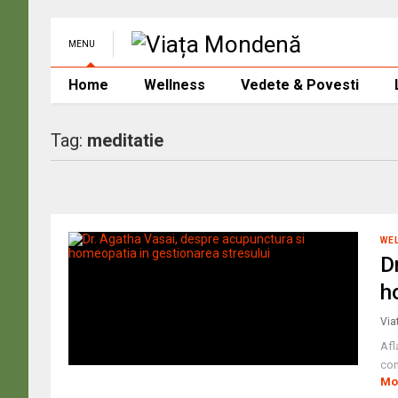
MENU
Home
Wellness
Vedete & Povesti
Tag:
meditatie
WE
D
h
Via
Afl
com
Mo