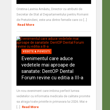
Cristina-Lavinia Arnăutu, Director cu atributii de
Secretar de Stat al Departamentului pentru Romanii
de Pretutindeni, este una dintre femeile care co [...]
Read More
VEDETE & POVESTI
Evenimentul care aduce
vedetele mai aproape de
sanatate: DentOP Dental
Forum revine cu editia a III-a
Un nou eveniment care imbina perfect lumea
vedetelor cu informatia medicala de calitate promite
sa atraga toate privirile in primavara lui 2026. Mai e
[...]
Read More