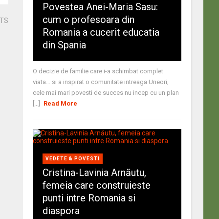
Povestea Anei-Maria Sasu:
cum o profesoara din
STS
Romania a cucerit educatia
din Spania
O decizie de familie care i-a schimbat complet
viata… si a inspirat o comunitate intreaga Uneori,
cele mai mari povesti de succes nu incep cu un plan
[...]
Read More
VEDETE & POVESTI
Cristina-Lavinia Arnăutu,
femeia care construieste
punti intre Romania si
diaspora