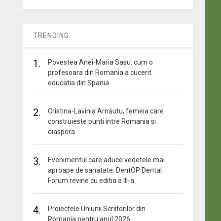
TRENDING
1.
Povestea Anei-Maria Sasu: cum o
profesoara din Romania a cucerit
educatia din Spania
2.
Cristina-Lavinia Arnăutu, femeia care
construieste punti intre Romania si
diaspora
3.
Evenimentul care aduce vedetele mai
aproape de sanatate: DentOP Dental
Forum revine cu editia a III-a
4.
Proiectele Uniunii Scriitorilor din
Romania pentru anul 2026