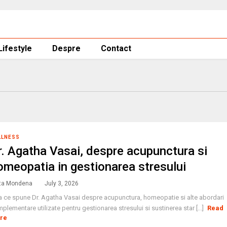
Lifestyle
Despre
Contact
LLNESS
r. Agatha Vasai, despre acupunctura si
omeopatia in gestionarea stresului
ta Mondena
July 3, 2026
a ce spune Dr. Agatha Vasai despre acupunctura, homeopatie si alte abordari
plementare utilizate pentru gestionarea stresului si sustinerea star [...]
Read
re