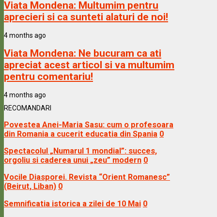
Viata Mondena:
Multumim pentru
aprecieri si ca sunteti alaturi de noi!
4 months ago
Viata Mondena:
Ne bucuram ca ati
apreciat acest articol si va multumim
pentru comentariu!
4 months ago
RECOMANDARI
Povestea Anei-Maria Sasu: cum o profesoara
din Romania a cucerit educatia din Spania
0
Spectacolul „Numarul 1 mondial”: succes,
orgoliu si caderea unui „zeu” modern
0
Vocile Diasporei. Revista “Orient Romanesc”
(Beirut, Liban)
0
Semnificatia istorica a zilei de 10 Mai
0