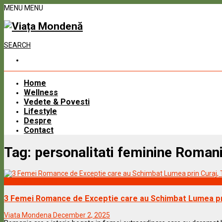
MENU
MENU
SEARCH
Home
Wellness
Vedete & Povesti
Lifestyle
Despre
Contact
Tag:
personalitati feminine Roman
Vedete & Povesti
3 Femei Romance de Exceptie care au Schimbat Lumea prin
Viata Mondena
December 2, 2025