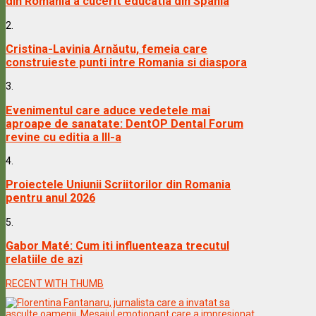
din Romania a cucerit educatia din Spania
2.
Cristina-Lavinia Arnăutu, femeia care
construieste punti intre Romania si diaspora
3.
Evenimentul care aduce vedetele mai
aproape de sanatate: DentOP Dental Forum
revine cu editia a III-a
4.
Proiectele Uniunii Scriitorilor din Romania
pentru anul 2026
5.
Gabor Maté: Cum iti influenteaza trecutul
relatiile de azi
RECENT WITH THUMB