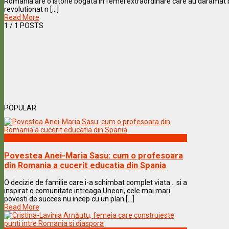
Romania are o istorie bogata in femei extraordinare care au daramat 
revolutionat n [...]
Read More
1
/ 1 POSTS
POPULAR
Vedete & Povesti
Povestea Anei-Maria Sasu: cum o profesoara
din Romania a cucerit educatia din Spania
O decizie de familie care i-a schimbat complet viata… si a
inspirat o comunitate intreaga Uneori, cele mai mari
povesti de succes nu incep cu un plan [...]
Read More