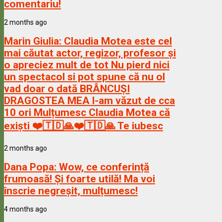
comentariu!
2 months ago
Marin Giulia:
Claudia Motea este cel
mai căutat actor, regizor, profesor și
o apreciez mult de tot Nu pierd nici
un spectacol si pot spune că nu ol
vad doar o dată BRÂNCUȘI
DRAGOSTEA MEA l-am văzut de cca
10 ori Mulțumesc Claudia Motea că
exiști ❤️🇹🇩🙏❤️🇹🇩🙏 Te iubesc
2 months ago
Dana Popa:
Wow, ce conferință
frumoasă! Și foarte utilă! Ma voi
înscrie negreșit, mulțumesc!
4 months ago