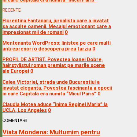
RECENTE
Florentina Fantanaru, jurnalista care a invatat
sa asculte oamenii. Mesajul emotionant care a
impresionat mii de romani
0
Mentenanta WordPress: linistea pe care multi
antreprenori o descopera prea tarziu
0
PROFIL DE ARTIST. Povestea Ioanei Dobre,
hairstylistul roman premiat pe marile scene
ale Europei
0
Calea Victoriei, strada unde Bucurestiul a
invatat eleganta. Povestea fascinanta a epocii
in care Capitala era numita “Micul Paris”
0
Claudia Motea aduce “Inima Reginei Maria” la
UCLA, Los Angeles
0
COMENTARII
Viata Mondena:
Multumim pentru