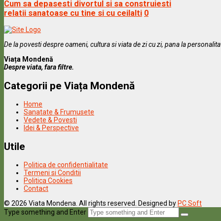
Cum sa depasesti divortul si sa construiesti
relatii sanatoase cu tine si cu ceilalti
0
De la povesti despre oameni, cultura si viata de zi cu zi, pana la personalit
Viața Mondenă
Despre viata, fara filtre.
Categorii pe Viața Mondenă
Home
Sanatate & Frumusete
Vedete & Povesti
Idei & Perspective
Utile
Politica de confidentialitate
Termeni si Conditii
Politica Cookies
Contact
© 2026 Viata Mondena. All rights reserved. Designed by
PC Soft
Type something and Enter