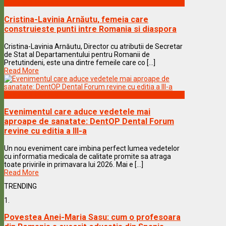
Vedete & Povesti
Cristina-Lavinia Arnăutu, femeia care
construieste punti intre Romania si diaspora
Cristina-Lavinia Arnăutu, Director cu atributii de Secretar
de Stat al Departamentului pentru Romanii de
Pretutindeni, este una dintre femeile care co [...]
Read More
Vedete & Povesti
Evenimentul care aduce vedetele mai
aproape de sanatate: DentOP Dental Forum
revine cu editia a III-a
Un nou eveniment care imbina perfect lumea vedetelor
cu informatia medicala de calitate promite sa atraga
toate privirile in primavara lui 2026. Mai e [...]
Read More
TRENDING
1.
Povestea Anei-Maria Sasu: cum o profesoara