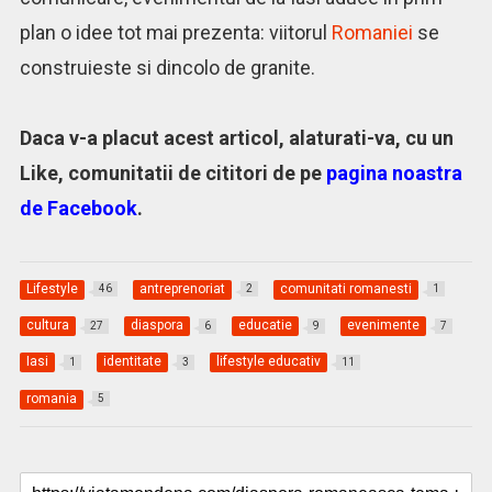
plan o idee tot mai prezenta: viitorul
Romaniei
se
construieste si dincolo de granite.
Daca v-a placut acest articol, alaturati-va, cu un
Like, comunitatii de cititori de pe
pagina noastra
de Facebook
.
Lifestyle
antreprenoriat
comunitati romanesti
46
2
1
cultura
diaspora
educatie
evenimente
27
6
9
7
Iasi
identitate
lifestyle educativ
1
3
11
romania
5