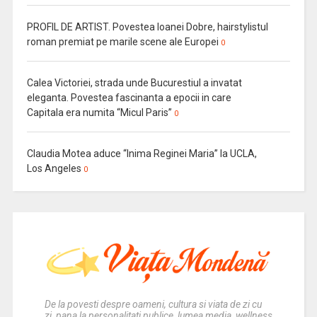
PROFIL DE ARTIST. Povestea Ioanei Dobre, hairstylistul
roman premiat pe marile scene ale Europei
0
Calea Victoriei, strada unde Bucurestiul a invatat
eleganta. Povestea fascinanta a epocii in care
Capitala era numita “Micul Paris”
0
Claudia Motea aduce “Inima Reginei Maria” la UCLA,
Los Angeles
0
De la povesti despre oameni, cultura si viata de zi cu
zi, pana la personalitati publice, lumea media, wellness