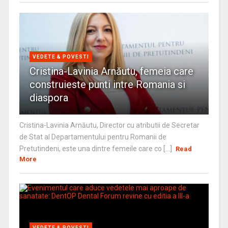
VEDETE & POVESTI
Cristina-Lavinia Arnăutu, femeia care
construieste punti intre Romania si
diaspora
Cristina-Lavinia Arnăutu, Director cu atributii de Secretar
de Stat al Departamentului pentru Romanii de
Pretutindeni, este una dintre femeile care co [...]
Read
More
VEDETE & POVESTI