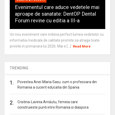
Evenimentul care aduce vedetele mai
aproape de sanatate: DentOP Dental
Forum revine cu editia a III-a
Un nou eveniment care imbina perfect lumea vedetelor cu
informatia medicala de calitate promite sa atraga toate
privirile in primavara lui 2026. Mai e [...]
Read More
TRENDING
1.
Povestea Anei-Maria Sasu: cum o profesoara din
Romania a cucerit educatia din Spania
2.
Cristina-Lavinia Arnăutu, femeia care
construieste punti intre Romania si diaspora