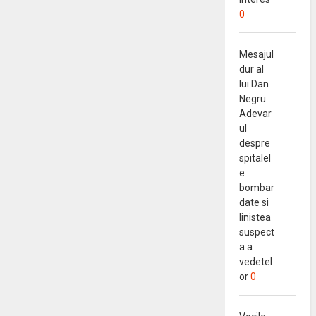
0
Mesajul
dur al
lui Dan
Negru:
Adevar
ul
despre
spitalel
e
bombar
date si
linistea
suspect
a a
vedetel
or
0