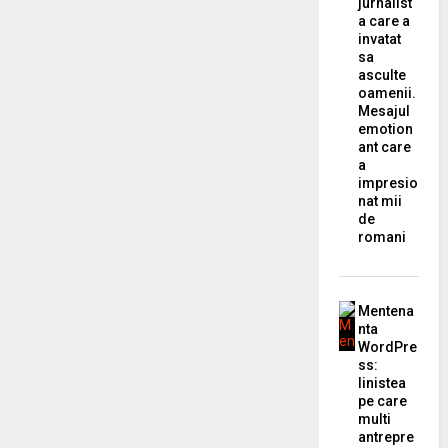
jurnalist
a care a
invatat
sa
asculte
oamenii.
Mesajul
emotion
ant care
a
impresio
nat mii
de
romani
Mentena
nta
WordPre
ss:
linistea
pe care
multi
antrepre