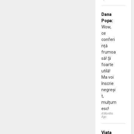
Dana
Popa:
Wow,
ce
conferi
nță
frumoa
să! Și
foarte
utilă!
Ma voi
înscrie
negreși
t,
mulțum
esc!
4 Months
Ago
Viata