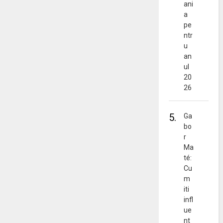
ani
a
pe
ntr
u
an
ul
20
26
5.
Ga
bo
r
Ma
té:
Cu
m
iti
infl
ue
nt