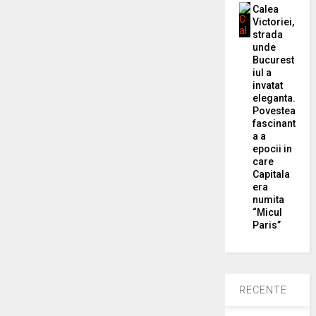
Calea
Victoriei,
strada
unde
Bucurest
iul a
invatat
eleganta.
Povestea
fascinant
a a
epocii in
care
Capitala
era
numita
“Micul
Paris”
RECENTE