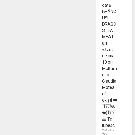
dată
BRÂNC
UȘI
DRAGO
STEA
MEA l-
am
văzut
de cca
10 ori
Mulțum
esc
Claudia
Motea
că
exiști ❤️
🇹🇩🙏
❤️🇹🇩
🙏 Te
iubesc
2 Months
Ago