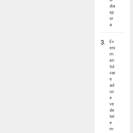
dia
sp
or
a
3.
Ev
eni
m
en
tul
car
e
ad
uc
e
ve
de
tel
e
m