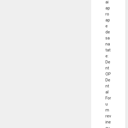
ai
ap
ro
ap
e
de
sa
na
tat
e:
De
nt
OP
De
nt
al
For
u
m
rev
ine