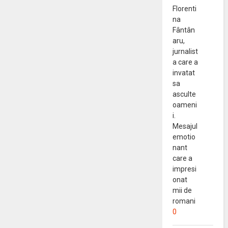
Florenti
na
Fântân
aru,
jurnalist
a care a
invatat
sa
asculte
oameni
i.
Mesajul
emotio
nant
care a
impresi
onat
mii de
romani
0