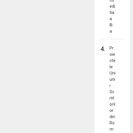
cu
edi
tia
a
III-
a
4.
Pr
oie
cte
le
Uni
uni
i
Sc
riit
oril
or
din
Ro
m