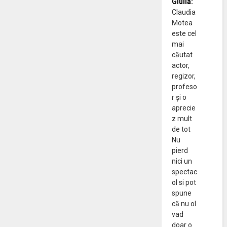
Giulia:
Claudia
Motea
este cel
mai
căutat
actor,
regizor,
profeso
r și o
aprecie
z mult
de tot
Nu
pierd
nici un
spectac
ol si pot
spune
că nu ol
vad
doar o