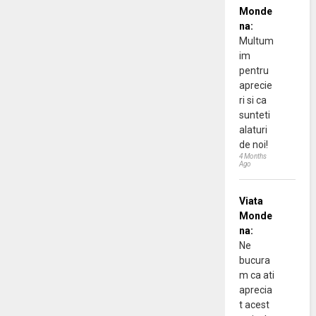
Monde
na:
Multum
im
pentru
aprecie
ri si ca
sunteti
alaturi
de noi!
4 Months
Ago
Viata
Monde
na:
Ne
bucura
m ca ati
aprecia
t acest