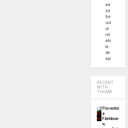
ea
za
tre
cut
ul
rel
atii
le
de
azi
RECENT
WITH
THUMB
Florentin
a
Fântânar
u,