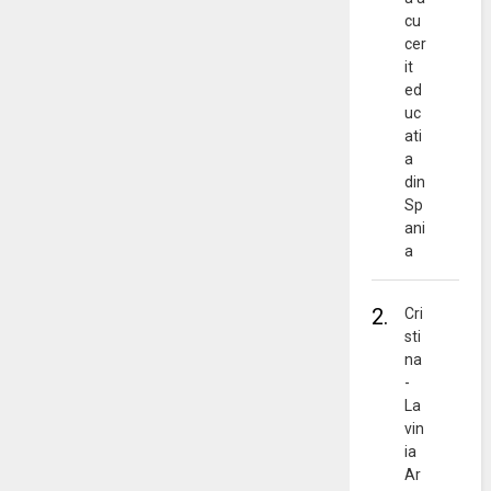
cu
cer
it
ed
uc
ati
a
din
Sp
ani
a
2.
Cri
sti
na
-
La
vin
ia
Ar