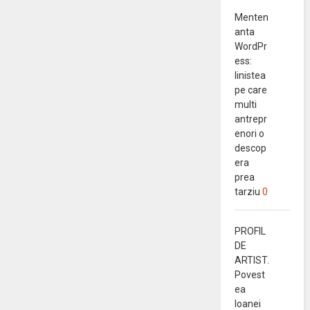
Menten
anta
WordPr
ess:
linistea
pe care
multi
antrepr
enori o
descop
era
prea
tarziu
0
PROFIL
DE
ARTIST.
Povest
ea
Ioanei