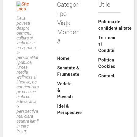
Categori
Utile
i pe
De la
Viața
Politica de
povesti
despre
confidentialitate
Monden
oameni,
Termeni
cultura si
ă
viata de zi
si
cu zi, pana
Conditii
la
personalitat
Home
Politica
i publice,
Cookies
lumea
Sanatate &
media,
Frumusete
Contact
wellness si
lifestyle, ne
Vedete
concentram
&
pe ceea ce
ajuta cu
Povesti
adevarat la
Idei &
o
perspectiva
Perspective
mai clara
asupra lumii
in care
traim.