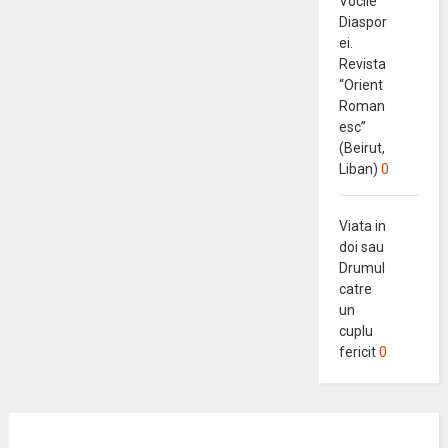
Vocile
Diaspor
ei.
Revista
“Orient
Roman
esc”
(Beirut,
Liban)
0
Viata in
doi sau
Drumul
catre
un
cuplu
fericit
0