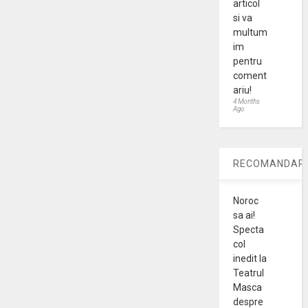
articol
si va
multum
im
pentru
coment
ariu!
4 Months
Ago
RECOMANDARI
Noroc
sa ai!
Specta
col
inedit la
Teatrul
Masca
despre