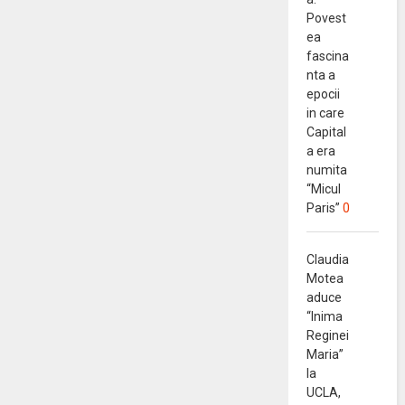
Povest
ea
fascina
nta a
epocii
in care
Capital
a era
numita
“Micul
Paris”
0
Claudia
Motea
aduce
“Inima
Reginei
Maria”
la
UCLA,