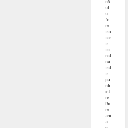
nă
ut
u,
fe
m
eia
car
e
co
nst
rui
est
e
pu
nti
int
re
Ro
m
ani
a
si