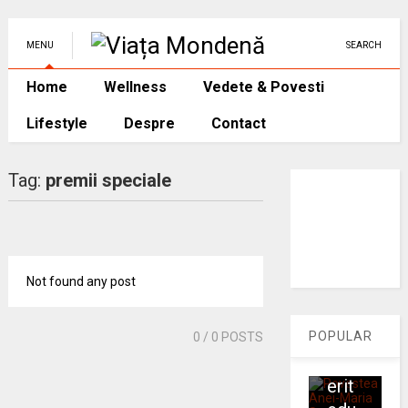
Anei
-
MENU
SEARCH
Mari
a
Home
Wellness
Vedete & Povesti
Sas
Lifestyle
Despre
Contact
u:
cum
o
Tag:
premii speciale
prof
eso
ara
din
Not found any post
Ro
man
ia a
POPULAR
0
/ 0 POSTS
cuc
erit