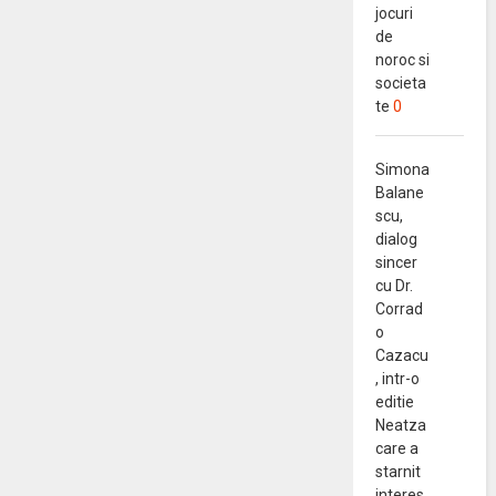
jocuri
de
noroc si
societa
te
0
Simona
Balane
scu,
dialog
sincer
cu Dr.
Corrad
o
Cazacu
, intr-o
editie
Neatza
care a
starnit
interes