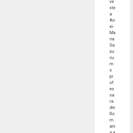
ve
ste
a
An
ei-
Ma
ria
Sa
su:
cu
m
o
pr
of
es
oa
ra
din
Ro
m
ani
a a