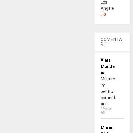
Los
Angele
s
0
COMENTA
RII
Viata
Monde
na:
Multum
im
pentru
coment
ariu!
2 Months
Ago
Marin