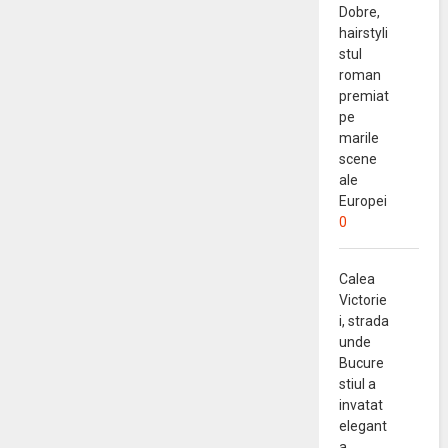
Dobre,
hairstyli
stul
roman
premiat
pe
marile
scene
ale
Europei
0
Calea
Victorie
i, strada
unde
Bucure
stiul a
invatat
elegant
a.