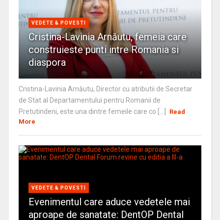
VEDETE & POVESTI
Cristina-Lavinia Arnăutu, femeia care
construieste punti intre Romania si
diaspora
Cristina-Lavinia Arnăutu, Director cu atributii de Secretar
de Stat al Departamentului pentru Romanii de
Pretutindeni, este una dintre femeile care co [...]
Read
More
VEDETE & POVESTI
Evenimentul care aduce vedetele mai
aproape de sanatate: DentOP Dental