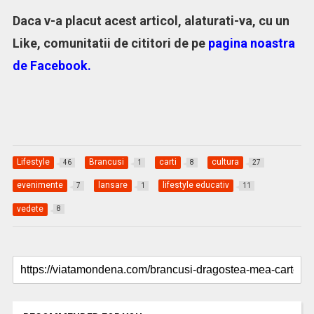
Daca v-a placut acest articol, alaturati-va, cu un
Like, comunitatii de cititori de pe
pagina noastra
de Facebook
.
Lifestyle
Brancusi
carti
cultura
46
1
8
27
evenimente
lansare
lifestyle educativ
7
1
11
vedete
8