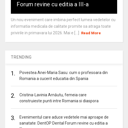
Forum revine cu editia a III-a
Un nou eveniment care imbina perfect lumea vedetelor cu
informatia medicala de calitate promite sa atraga toate
privirile in primavara lui 2026. Mai e [...]
Read More
TRENDING
1.
Povestea Anei-Maria Sasu: cum o profesoara din
Romania a cucerit educatia din Spania
2.
Cristina-Lavinia Arnăutu, femeia care
construieste punti intre Romania si diaspora
3.
Evenimentul care aduce vedetele mai aproape de
sanatate: DentOP Dental Forum revine cu editia a