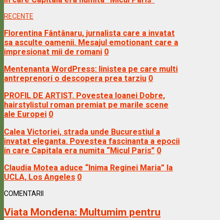
RECENTE
Florentina Fântânaru, jurnalista care a invatat
sa asculte oamenii. Mesajul emotionant care a
impresionat mii de romani
0
Mentenanta WordPress: linistea pe care multi
antreprenori o descopera prea tarziu
0
PROFIL DE ARTIST. Povestea Ioanei Dobre,
hairstylistul roman premiat pe marile scene
ale Europei
0
Calea Victoriei, strada unde Bucurestiul a
invatat eleganta. Povestea fascinanta a epocii
in care Capitala era numita “Micul Paris”
0
Claudia Motea aduce “Inima Reginei Maria” la
UCLA, Los Angeles
0
COMENTARII
Viata Mondena:
Multumim pentru