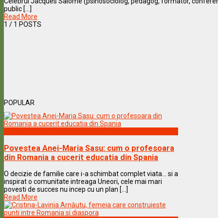
Celebrul Jacques Salomé (psihosociolog, pedagog, formator, conferentia
public [...]
Read More
1
/ 1 POSTS
POPULAR
Vedete & Povesti
Povestea Anei-Maria Sasu: cum o profesoara
din Romania a cucerit educatia din Spania
O decizie de familie care i-a schimbat complet viata… si a
inspirat o comunitate intreaga Uneori, cele mai mari
povesti de succes nu incep cu un plan [...]
Read More