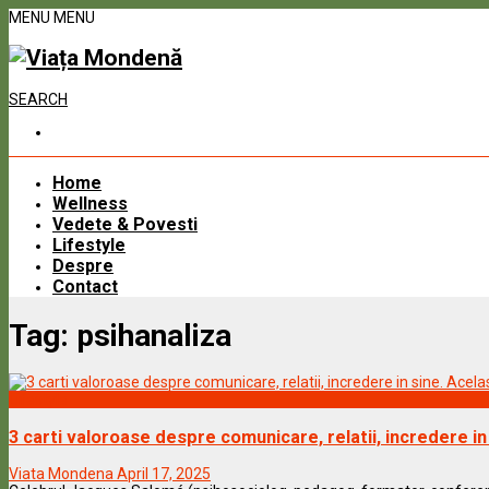
MENU
MENU
SEARCH
Home
Wellness
Vedete & Povesti
Lifestyle
Despre
Contact
Tag:
psihanaliza
Lifestyle
3 carti valoroase despre comunicare, relatii, incredere i
Viata Mondena
April 17, 2025