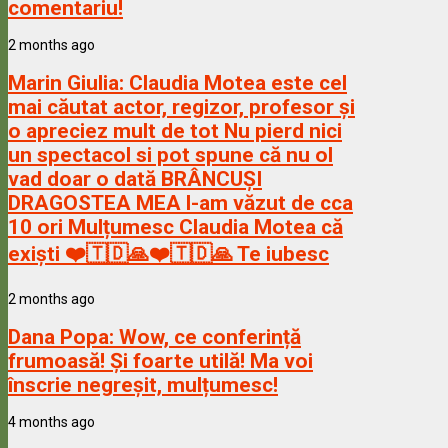
comentariu!
2 months ago
Marin Giulia:
Claudia Motea este cel
mai căutat actor, regizor, profesor și
o apreciez mult de tot Nu pierd nici
un spectacol si pot spune că nu ol
vad doar o dată BRÂNCUȘI
DRAGOSTEA MEA l-am văzut de cca
10 ori Mulțumesc Claudia Motea că
exiști ❤️🇹🇩🙏❤️🇹🇩🙏 Te iubesc
2 months ago
Dana Popa:
Wow, ce conferință
frumoasă! Și foarte utilă! Ma voi
înscrie negreșit, mulțumesc!
4 months ago