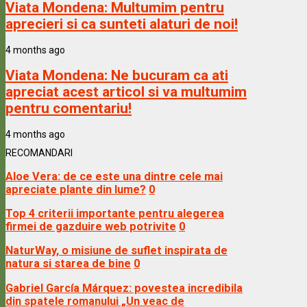
Viata Mondena:
Multumim pentru
aprecieri si ca sunteti alaturi de noi!
4 months ago
Viata Mondena:
Ne bucuram ca ati
apreciat acest articol si va multumim
pentru comentariu!
4 months ago
RECOMANDARI
Aloe Vera: de ce este una dintre cele mai
apreciate plante din lume?
0
Top 4 criterii importante pentru alegerea
firmei de gazduire web potrivite
0
NaturWay, o misiune de suflet inspirata de
natura si starea de bine
0
Gabriel García Márquez: povestea incredibila
din spatele romanului „Un veac de