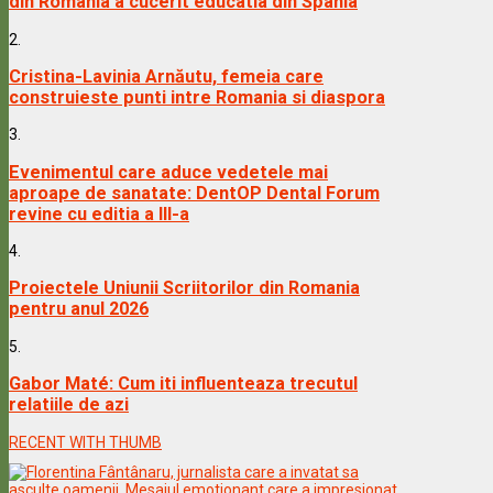
din Romania a cucerit educatia din Spania
2.
Cristina-Lavinia Arnăutu, femeia care
construieste punti intre Romania si diaspora
3.
Evenimentul care aduce vedetele mai
aproape de sanatate: DentOP Dental Forum
revine cu editia a III-a
4.
Proiectele Uniunii Scriitorilor din Romania
pentru anul 2026
5.
Gabor Maté: Cum iti influenteaza trecutul
relatiile de azi
RECENT WITH THUMB