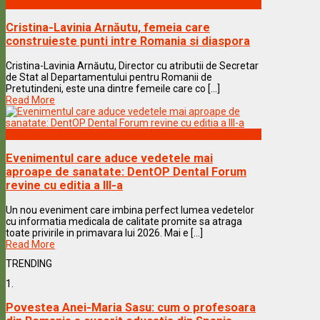
Vedete & Povesti
Cristina-Lavinia Arnăutu, femeia care
construieste punti intre Romania si diaspora
Cristina-Lavinia Arnăutu, Director cu atributii de Secretar
de Stat al Departamentului pentru Romanii de
Pretutindeni, este una dintre femeile care co [...]
Read More
Vedete & Povesti
Evenimentul care aduce vedetele mai
aproape de sanatate: DentOP Dental Forum
revine cu editia a III-a
Un nou eveniment care imbina perfect lumea vedetelor
cu informatia medicala de calitate promite sa atraga
toate privirile in primavara lui 2026. Mai e [...]
Read More
TRENDING
1.
Povestea Anei-Maria Sasu: cum o profesoara