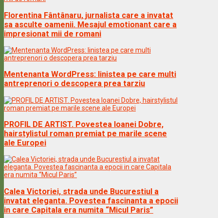
Florentina Fântânaru, jurnalista care a invatat
sa asculte oamenii. Mesajul emotionant care a
impresionat mii de romani
Mentenanta WordPress: linistea pe care multi
antreprenori o descopera prea tarziu
PROFIL DE ARTIST. Povestea Ioanei Dobre,
hairstylistul roman premiat pe marile scene
ale Europei
Calea Victoriei, strada unde Bucurestiul a
invatat eleganta. Povestea fascinanta a epocii
in care Capitala era numita “Micul Paris”