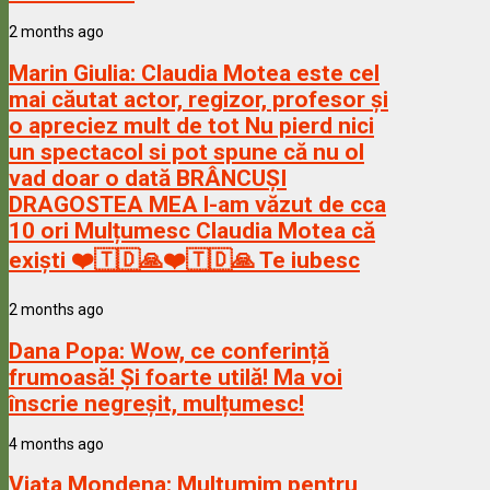
2 months ago
Marin Giulia:
Claudia Motea este cel
mai căutat actor, regizor, profesor și
o apreciez mult de tot Nu pierd nici
un spectacol si pot spune că nu ol
vad doar o dată BRÂNCUȘI
DRAGOSTEA MEA l-am văzut de cca
10 ori Mulțumesc Claudia Motea că
exiști ❤️🇹🇩🙏❤️🇹🇩🙏 Te iubesc
2 months ago
Dana Popa:
Wow, ce conferință
frumoasă! Și foarte utilă! Ma voi
înscrie negreșit, mulțumesc!
4 months ago
Viata Mondena:
Multumim pentru