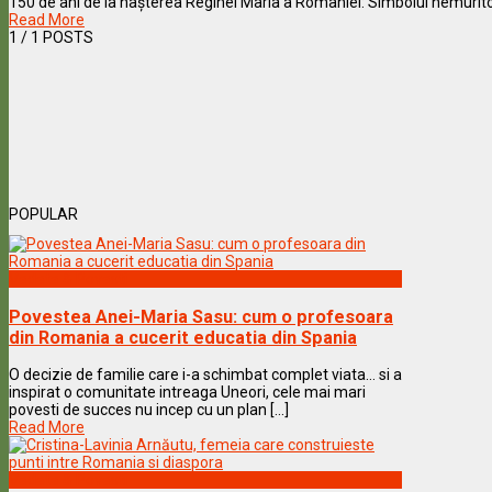
150 de ani de la nașterea Reginei Maria a României: Simbolul nemuritor al
Read More
1
/ 1 POSTS
POPULAR
Vedete & Povesti
Povestea Anei-Maria Sasu: cum o profesoara
din Romania a cucerit educatia din Spania
O decizie de familie care i-a schimbat complet viata… si a
inspirat o comunitate intreaga Uneori, cele mai mari
povesti de succes nu incep cu un plan [...]
Read More
Vedete & Povesti