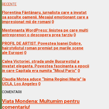
RECENTE
Florentina Fântânaru, jurnalista care a invatat
sa asculte oamenii. Mesajul emotionant care a
impresionat mii de romani
0
Mentenanta WordPress: linistea pe care multi
antreprenori o descopera prea tarziu
0
PROFIL DE ARTIST. Povestea Ioanei Dobre,
hairstylistul roman premiat pe marile scene
ale Europei
0
Calea Victoriei, strada unde Bucurestiul a
invatat eleganta. Povestea fascinanta a epocii
in care Capitala era numita “Micul Paris”
0
Claudia Motea aduce “Inima Reginei Maria” la
UCLA, Los Angeles
0
COMENTARII
Viata Mondena:
Multumim pentru
comentariu!