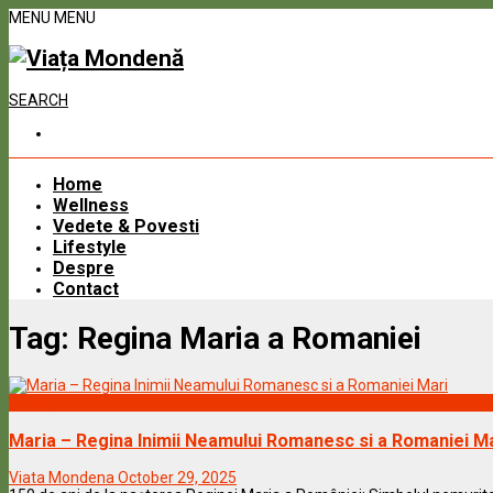
MENU
MENU
SEARCH
Home
Wellness
Vedete & Povesti
Lifestyle
Despre
Contact
Tag:
Regina Maria a Romaniei
Lifestyle
Maria – Regina Inimii Neamului Romanesc si a Romaniei M
Viata Mondena
October 29, 2025