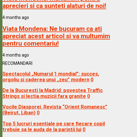
aprecieri si ca sunteti alaturi de noi!
4 months ago
Viata Mondena:
Ne bucuram ca ati
apreciat acest articol si va multumim
pentru comentariu!
4 months ago
RECOMANDARI
Spectacolul „Numarul 1 mondial”: succes,
orgoliu si caderea unui „zeu” modern
0
De la Bucuresti la Madrid: povestea Traffic
Strings si lectia muzicii fara granite
0
Vocile Diasporei. Revista “Orient Romanesc”
(Beirut, Liban)
0
Top 5 lucruri esentiale pe care fiecare copil
trebuie sa le auda de la parintii lui
0