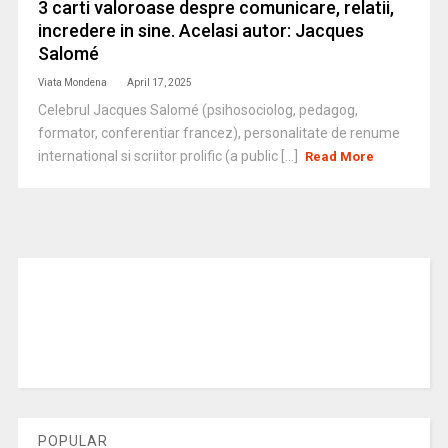
3 carti valoroase despre comunicare, relatii,
incredere in sine. Acelasi autor: Jacques
Salomé
Viata Mondena
April 17, 2025
Celebrul Jacques Salomé (psihosociolog, pedagog,
formator, conferentiar francez), personalitate de renume
international si scriitor prolific (a public [...]
Read More
POPULAR