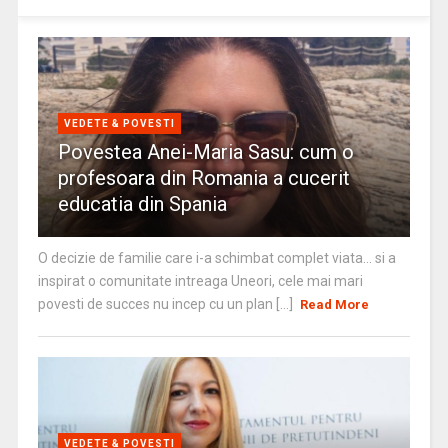
VEDETE & POVESTI
Povestea Anei-Maria Sasu: cum o
profesoara din Romania a cucerit
educatia din Spania
O decizie de familie care i-a schimbat complet viata… si a
inspirat o comunitate intreaga Uneori, cele mai mari
povesti de succes nu incep cu un plan [...]
Read More
VEDETE & POVESTI