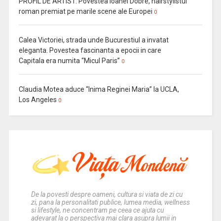
PROFIL DE ARTIST. Povestea Ioanei Dobre, hairstylistul
roman premiat pe marile scene ale Europei
0
Calea Victoriei, strada unde Bucurestiul a invatat
eleganta. Povestea fascinanta a epocii in care
Capitala era numita “Micul Paris”
0
Claudia Motea aduce “Inima Reginei Maria” la UCLA,
Los Angeles
0
De la povesti despre oameni, cultura si viata de zi cu
zi, pana la personalitati publice, lumea media, wellness
si lifestyle, ne concentram pe ceea ce ajuta cu
adevarat la o perspectiva mai clara asupra lumii in