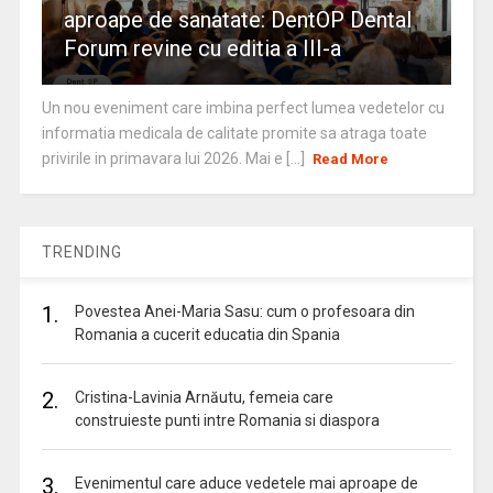
aproape de sanatate: DentOP Dental
Forum revine cu editia a III-a
Un nou eveniment care imbina perfect lumea vedetelor cu
informatia medicala de calitate promite sa atraga toate
privirile in primavara lui 2026. Mai e [...]
Read More
TRENDING
1.
Povestea Anei-Maria Sasu: cum o profesoara din
Romania a cucerit educatia din Spania
2.
Cristina-Lavinia Arnăutu, femeia care
construieste punti intre Romania si diaspora
3.
Evenimentul care aduce vedetele mai aproape de