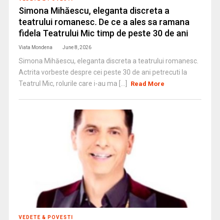
Simona Mihăescu, eleganta discreta a
teatrului romanesc. De ce a ales sa ramana
fidela Teatrului Mic timp de peste 30 de ani
Viata Mondena
June 8, 2026
Simona Mihăescu, eleganta discreta a teatrului romanesc.
Actrita vorbeste despre cei peste 30 de ani petrecuti la
Teatrul Mic, rolurile care i-au ma [...]
Read More
VEDETE & POVESTI