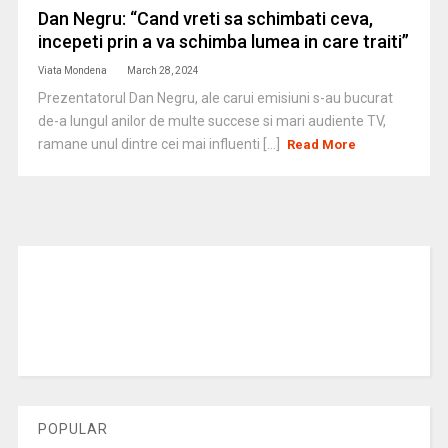
Dan Negru: “Cand vreti sa schimbati ceva,
incepeti prin a va schimba lumea in care traiti”
Viata Mondena
March 28, 2024
Prezentatorul Dan Negru, ale carui emisiuni s-au bucurat
de-a lungul anilor de multe succese si mari audiente TV,
ramane unul dintre cei mai influenti [...]
Read More
POPULAR