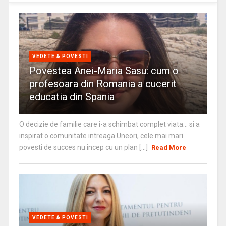
VEDETE & POVESTI
Povestea Anei-Maria Sasu: cum o
profesoara din Romania a cucerit
educatia din Spania
O decizie de familie care i-a schimbat complet viata… si a
inspirat o comunitate intreaga Uneori, cele mai mari
povesti de succes nu incep cu un plan [...]
Read More
VEDETE & POVESTI