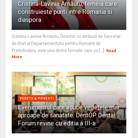
Cristina-Lavinia Arnăutu, femeia care
construieste punti intre Romania si
diaspora
Cristina-Lavinia Arnăutu, Director cu atributii de Secretar
de Stat al Departamentului pentru Romanii de
Pretutindeni, este una dintre femeile care co [...]
Read
More
VEDETE & POVESTI
Evenimentul care aduce vedetele mai
aproape de sanatate: DentOP Dental
Forum revine cu editia a III-a