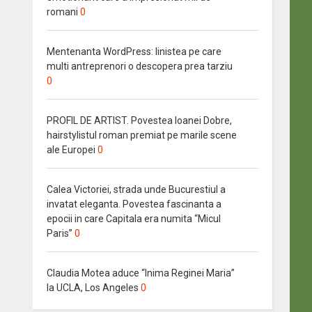
romani
0
Mentenanta WordPress: linistea pe care
multi antreprenori o descopera prea tarziu
0
PROFIL DE ARTIST. Povestea Ioanei Dobre,
hairstylistul roman premiat pe marile scene
ale Europei
0
Calea Victoriei, strada unde Bucurestiul a
invatat eleganta. Povestea fascinanta a
epocii in care Capitala era numita “Micul
Paris”
0
Claudia Motea aduce “Inima Reginei Maria”
la UCLA, Los Angeles
0