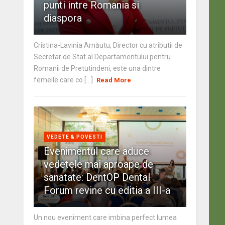
punti intre Romania si
diaspora
Cristina-Lavinia Arnăutu, Director cu atributii de
Secretar de Stat al Departamentului pentru
Romanii de Pretutindeni, este una dintre
femeile care co [...]
Read More
VEDETE & POVESTI
Evenimentul care aduce
vedetele mai aproape de
sanatate: DentOP Dental
Forum revine cu editia a III-a
Un nou eveniment care imbina perfect lumea