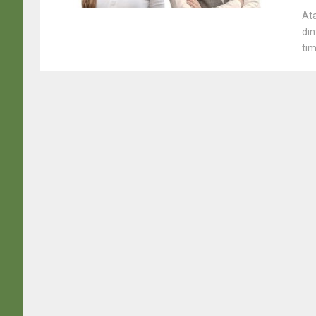
Ata
din
tim