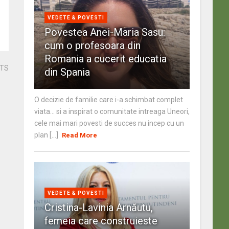
VEDETE & POVESTI
Povestea Anei-Maria Sasu:
cum o profesoara din
Romania a cucerit educatia
STS
din Spania
O decizie de familie care i-a schimbat complet
viata… si a inspirat o comunitate intreaga Uneori,
cele mai mari povesti de succes nu incep cu un
plan [...]
Read More
VEDETE & POVESTI
Cristina-Lavinia Arnăutu,
femeia care construieste