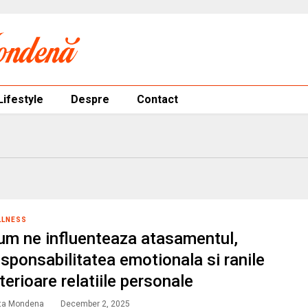
Lifestyle
Despre
Contact
LLNESS
um ne influenteaza atasamentul,
esponsabilitatea emotionala si ranile
terioare relatiile personale
ta Mondena
December 2, 2025