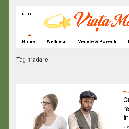
MENU
Home
Wellness
Vedete & Povesti
Tag:
tradare
WE
C
r
in
Via