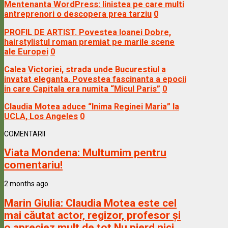
Mentenanta WordPress: linistea pe care multi
antreprenori o descopera prea tarziu
0
PROFIL DE ARTIST. Povestea Ioanei Dobre,
hairstylistul roman premiat pe marile scene
ale Europei
0
Calea Victoriei, strada unde Bucurestiul a
invatat eleganta. Povestea fascinanta a epocii
in care Capitala era numita “Micul Paris”
0
Claudia Motea aduce “Inima Reginei Maria” la
UCLA, Los Angeles
0
COMENTARII
Viata Mondena:
Multumim pentru
comentariu!
2 months ago
Marin Giulia:
Claudia Motea este cel
mai căutat actor, regizor, profesor și
o apreciez mult de tot Nu pierd nici