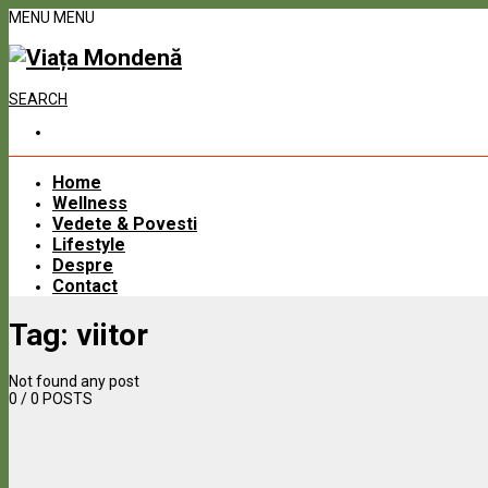
MENU
MENU
SEARCH
Home
Wellness
Vedete & Povesti
Lifestyle
Despre
Contact
Tag:
viitor
Not found any post
0
/ 0 POSTS