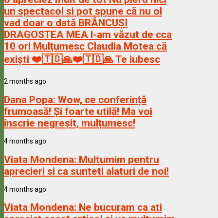
un spectacol si pot spune că nu ol
vad doar o dată BRÂNCUȘI
DRAGOSTEA MEA l-am văzut de cca
10 ori Mulțumesc Claudia Motea că
exiști ❤️🇹🇩🙏❤️🇹🇩🙏 Te iubesc
2 months ago
Dana Popa:
Wow, ce conferință
frumoasă! Și foarte utilă! Ma voi
înscrie negreșit, mulțumesc!
4 months ago
Viata Mondena:
Multumim pentru
aprecieri si ca sunteti alaturi de noi!
4 months ago
Viata Mondena:
Ne bucuram ca ati