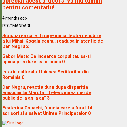
apreciat acest articol si va multumim
pentru comentariu!
4 months ago
RECOMANDARI
Scrisoarea care iti rupe inima: lectia de iubire
a lui Mihail Kogalniceanu, readusa in atentie de
Dan Negru
2
Gabor Maté: Ce incearca corpul tau sa-ti
spuna prin durerea cronica
0
Istorie culturala: Uniunea Scriitorilor din
România
0
Dan Negru, reactie dura dupa disparitia
emisiunii lui Maruta: „Televiziunea pierde
public de la an la an”
3
Ecaterina Conachi, femeia care a furat 14
scrisori si a salvat Unirea Principatelor
0