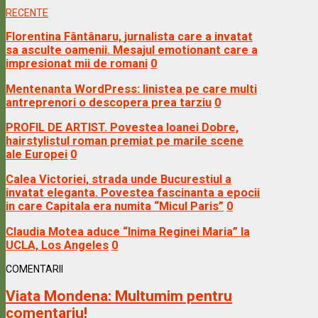
RECENTE
Florentina Fântânaru, jurnalista care a invatat
sa asculte oamenii. Mesajul emotionant care a
impresionat mii de romani
0
Mentenanta WordPress: linistea pe care multi
antreprenori o descopera prea tarziu
0
PROFIL DE ARTIST. Povestea Ioanei Dobre,
hairstylistul roman premiat pe marile scene
ale Europei
0
Calea Victoriei, strada unde Bucurestiul a
invatat eleganta. Povestea fascinanta a epocii
in care Capitala era numita “Micul Paris”
0
Claudia Motea aduce “Inima Reginei Maria” la
UCLA, Los Angeles
0
COMENTARII
Viata Mondena:
Multumim pentru
comentariu!