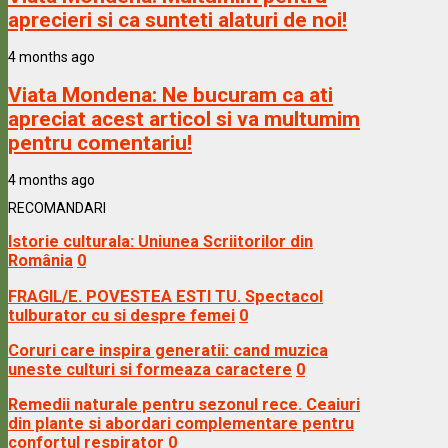
aprecieri si ca sunteti alaturi de noi!
4 months ago
Viata Mondena:
Ne bucuram ca ati
apreciat acest articol si va multumim
pentru comentariu!
4 months ago
RECOMANDARI
Istorie culturala: Uniunea Scriitorilor din
România
0
FRAGIL/E. POVESTEA ESTI TU. Spectacol
tulburator cu si despre femei
0
Coruri care inspira generatii: cand muzica
uneste culturi si formeaza caractere
0
Remedii naturale pentru sezonul rece. Ceaiuri
din plante si abordari complementare pentru
confortul respirator
0