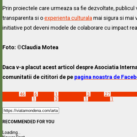
Prin proiectele care urmeaza sa fie dezvoltate, publicul
transparenta si o
experienta culturala
mai sigura si mai v
initiative pot deveni modele de colaborare cu impact real
Foto: ©Claudia Motea
Daca v-a placut acest articol despre Asociatia Interna
comunitatii de cititori de pe
pagina noastra de Face
Lifestyle
46
arta
6
Artiscan
1
Claudia Motea
3
cultura
27
educatia cult
consumatorilor
1
societate
3
Sorin Mierlea
1
valori civice
1
RECOMMENDED FOR YOU
Loading...