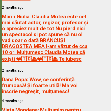
2 months ago
Marin Giulia:
Claudia Motea este cel
mai căutat actor, regizor, profesor și
o apreciez mult de tot Nu pierd nici
un spectacol si pot spune că nu ol
vad doar o dată BRÂNCUȘI
DRAGOSTEA MEA l-am văzut de cca
10 ori Mulțumesc Claudia Motea că
exiști ❤️🇹🇩🙏❤️🇹🇩🙏 Te iubesc
2 months ago
Dana Popa:
Wow, ce conferință
frumoasă! Și foarte utilă! Ma voi
înscrie negreșit, mulțumesc!
4 months ago
Viata Mondena:
Multumim pentru