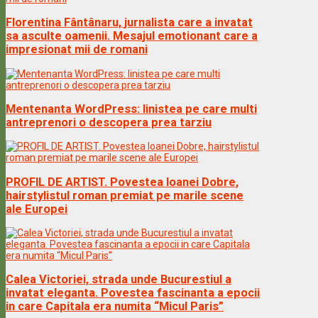
Florentina Fântânaru, jurnalista care a invatat
sa asculte oamenii. Mesajul emotionant care a
impresionat mii de romani
Mentenanta WordPress: linistea pe care multi
antreprenori o descopera prea tarziu
PROFIL DE ARTIST. Povestea Ioanei Dobre,
hairstylistul roman premiat pe marile scene
ale Europei
Calea Victoriei, strada unde Bucurestiul a
invatat eleganta. Povestea fascinanta a epocii
in care Capitala era numita “Micul Paris”