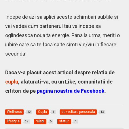
Incepe de azi sa aplici aceste schimbari subtile si
vei vedea cum partenerul tau va incepe sa
oglindeasca noua ta energie. Pana la urma, meriti o
iubire care sa te faca sa te simti vie/viu in fiecare
secunda!
Daca v-a placut acest articol despre relatia de
cuplu
, alaturati-va, cu un Like, comunitatii de
cititori de pe
pagina noastra de Facebook
.
Wellness
Cuplu
dezvoltare personala
42
1
13
lifestyle
relatii
sfaturi
19
5
1