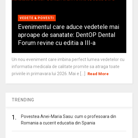
VEDETE & POVESTI
Evenimentul care aduce vedetele mai
aproape de sanatate: DentOP Dental
Forum revine cu editia a III-a
Un nou eveniment care imbina perfect lumea vedetelor cu
informatia medicala de calitate promite sa atraga toate
privirile in primavara lui 2026. Mai e [...]
Read More
TRENDING
1.
Povestea Anei-Maria Sasu: cum o profesoara din
Romania a cucerit educatia din Spania