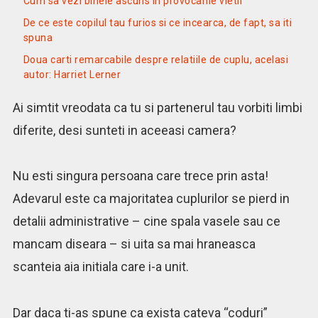
Cum sa vezi binele ascuns in provocarile vietii
De ce este copilul tau furios si ce incearca, de fapt, sa iti
spuna
Doua carti remarcabile despre relatiile de cuplu, acelasi
autor: Harriet Lerner
Ai simtit vreodata ca tu si partenerul tau vorbiti limbi
diferite, desi sunteti in aceeasi camera?
Nu esti singura persoana care trece prin asta!
Adevarul este ca majoritatea cuplurilor se pierd in
detalii administrative – cine spala vasele sau ce
mancam diseara – si uita sa mai hraneasca
scanteia aia initiala care i-a unit.
Dar daca ti-as spune ca exista cateva “coduri”