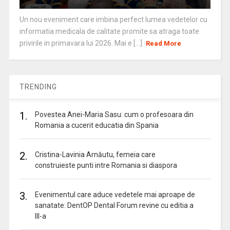
Un nou eveniment care imbina perfect lumea vedetelor cu
informatia medicala de calitate promite sa atraga toate
privirile in primavara lui 2026. Mai e [...]
Read More
TRENDING
1.
Povestea Anei-Maria Sasu: cum o profesoara din
Romania a cucerit educatia din Spania
2.
Cristina-Lavinia Arnăutu, femeia care
construieste punti intre Romania si diaspora
3.
Evenimentul care aduce vedetele mai aproape de
sanatate: DentOP Dental Forum revine cu editia a
III-a