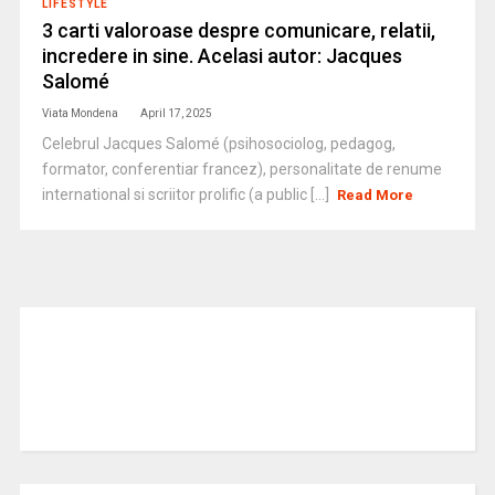
LIFESTYLE
3 carti valoroase despre comunicare, relatii,
incredere in sine. Acelasi autor: Jacques
Salomé
Viata Mondena
April 17, 2025
Celebrul Jacques Salomé (psihosociolog, pedagog,
formator, conferentiar francez), personalitate de renume
international si scriitor prolific (a public [...]
Read More