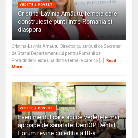
VEDETE & POVESTI
Cristina-Lavinia Arnăutu, femeia care
construieste punti intre Romania si
diaspora
Cristina-Lavinia Arnăutu, Director cu atributii de Secretar
de Stat al Departamentului pentru Romanii de
Pretutindeni, este una dintre femeile care co [...]
Read
More
VEDETE & POVESTI
Evenimentul care aduce vedetele mai
aproape de sanatate: DentOP Dental
Forum revine cu editia a III-a