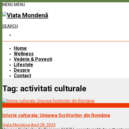
MENU
MENU
SEARCH
Home
Wellness
Vedete & Povesti
Lifestyle
Despre
Contact
Tag:
activitati culturale
Lifestyle
Istorie culturala: Uniunea Scriitorilor din România
Viata Mondena
April 28, 2024