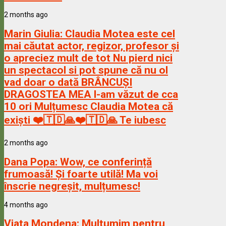
2 months ago
Marin Giulia:
Claudia Motea este cel
mai căutat actor, regizor, profesor și
o apreciez mult de tot Nu pierd nici
un spectacol si pot spune că nu ol
vad doar o dată BRÂNCUȘI
DRAGOSTEA MEA l-am văzut de cca
10 ori Mulțumesc Claudia Motea că
exiști ❤️🇹🇩🙏❤️🇹🇩🙏 Te iubesc
2 months ago
Dana Popa:
Wow, ce conferință
frumoasă! Și foarte utilă! Ma voi
înscrie negreșit, mulțumesc!
4 months ago
Viata Mondena:
Multumim pentru