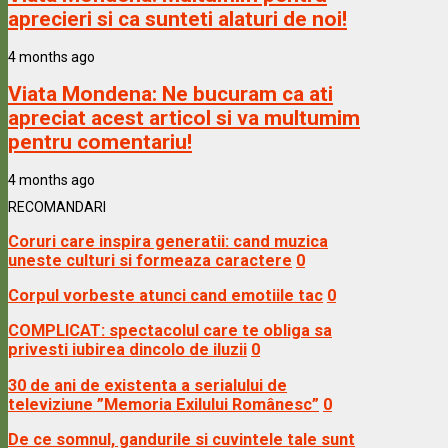
aprecieri si ca sunteti alaturi de noi!
4 months ago
Viata Mondena:
Ne bucuram ca ati
apreciat acest articol si va multumim
pentru comentariu!
4 months ago
RECOMANDARI
Coruri care inspira generatii: cand muzica
uneste culturi si formeaza caractere
0
Corpul vorbeste atunci cand emotiile tac
0
COMPLICAT: spectacolul care te obliga sa
privesti iubirea dincolo de iluzii
0
30 de ani de existenta a serialului de
televiziune ”Memoria Exilului Românesc”
0
De ce somnul, gandurile si cuvintele tale sunt