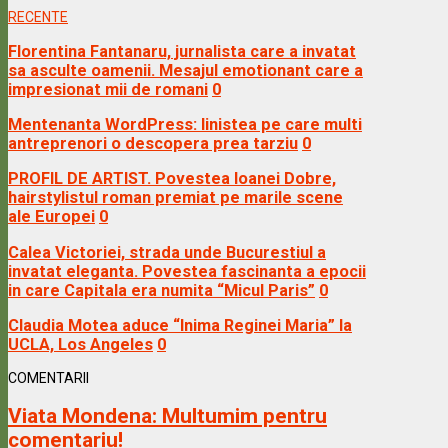
RECENTE
Florentina Fantanaru, jurnalista care a invatat
sa asculte oamenii. Mesajul emotionant care a
impresionat mii de romani
0
Mentenanta WordPress: linistea pe care multi
antreprenori o descopera prea tarziu
0
PROFIL DE ARTIST. Povestea Ioanei Dobre,
hairstylistul roman premiat pe marile scene
ale Europei
0
Calea Victoriei, strada unde Bucurestiul a
invatat eleganta. Povestea fascinanta a epocii
in care Capitala era numita “Micul Paris”
0
Claudia Motea aduce “Inima Reginei Maria” la
UCLA, Los Angeles
0
COMENTARII
Viata Mondena:
Multumim pentru
comentariu!