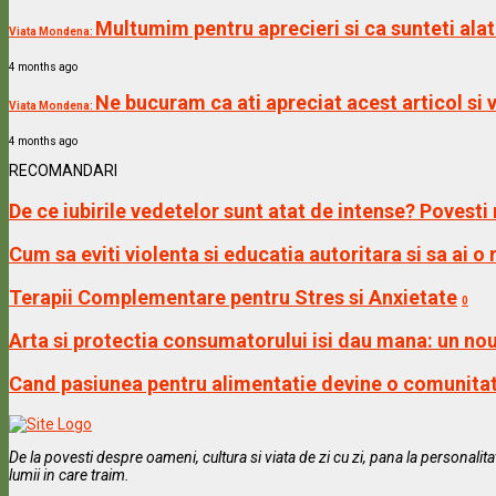
Multumim pentru aprecieri si ca sunteti alat
Viata Mondena:
4 months ago
Ne bucuram ca ati apreciat acest articol s
Viata Mondena:
4 months ago
RECOMANDARI
De ce iubirile vedetelor sunt atat de intense? Povesti 
Cum sa eviti violenta si educatia autoritara si sa ai o
Terapii Complementare pentru Stres si Anxietate
0
Arta si protectia consumatorului isi dau mana: un no
Cand pasiunea pentru alimentatie devine o comunitate
De la povesti despre oameni, cultura si viata de zi cu zi, pana la personali
lumii in care traim.