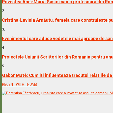
Povestea Anei-Maria Sasu: cum o profesoara din Rom
2.
Cristina-Lavinia Arnăutu, femeia care construieste pu
3.
Evenimentul care aduce vedetele mai aproape de sanat
4.
Proiectele Uniunii Scriitorilor din Romania pentru an
5.
Gabor Maté: Cum iti influenteaza trecutul relatiile de
RECENT WITH THUMB