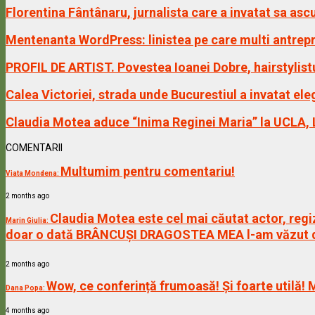
Florentina Fântânaru, jurnalista care a invatat sa a
Mentenanta WordPress: linistea pe care multi antrepr
PROFIL DE ARTIST. Povestea Ioanei Dobre, hairstylist
Calea Victoriei, strada unde Bucurestiul a invatat ele
Claudia Motea aduce “Inima Reginei Maria” la UCLA,
COMENTARII
Multumim pentru comentariu!
Viata Mondena:
2 months ago
Claudia Motea este cel mai căutat actor, regiz
Marin Giulia:
doar o dată BRÂNCUȘI DRAGOSTEA MEA l-am văzut de 
2 months ago
Wow, ce conferință frumoasă! Și foarte utilă! 
Dana Popa:
4 months ago