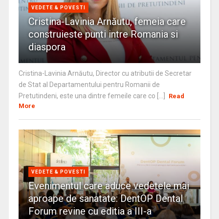
VEDETE & POVESTI
Cristina-Lavinia Arnăutu, femeia care
construieste punti intre Romania si
diaspora
Cristina-Lavinia Arnăutu, Director cu atributii de Secretar
de Stat al Departamentului pentru Romanii de
Pretutindeni, este una dintre femeile care co [...]
Read
More
VEDETE & POVESTI
Evenimentul care aduce vedetele mai
aproape de sanatate: DentOP Dental
Forum revine cu editia a III-a