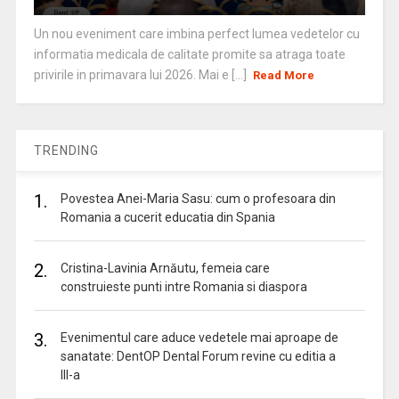
Un nou eveniment care imbina perfect lumea vedetelor cu
informatia medicala de calitate promite sa atraga toate
privirile in primavara lui 2026. Mai e [...]
Read More
TRENDING
1.
Povestea Anei-Maria Sasu: cum o profesoara din
Romania a cucerit educatia din Spania
2.
Cristina-Lavinia Arnăutu, femeia care
construieste punti intre Romania si diaspora
3.
Evenimentul care aduce vedetele mai aproape de
sanatate: DentOP Dental Forum revine cu editia a
III-a