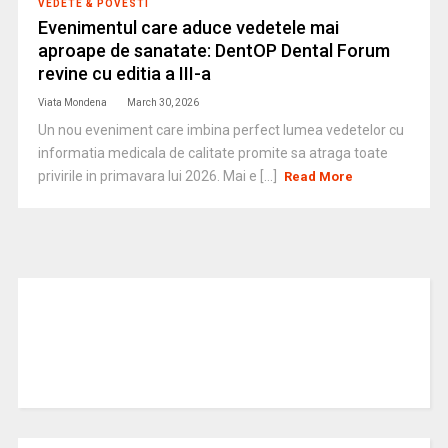
VEDETE & POVESTI
Evenimentul care aduce vedetele mai
aproape de sanatate: DentOP Dental Forum
revine cu editia a III-a
Viata Mondena
March 30, 2026
Un nou eveniment care imbina perfect lumea vedetelor cu
informatia medicala de calitate promite sa atraga toate
privirile in primavara lui 2026. Mai e [...]
Read More