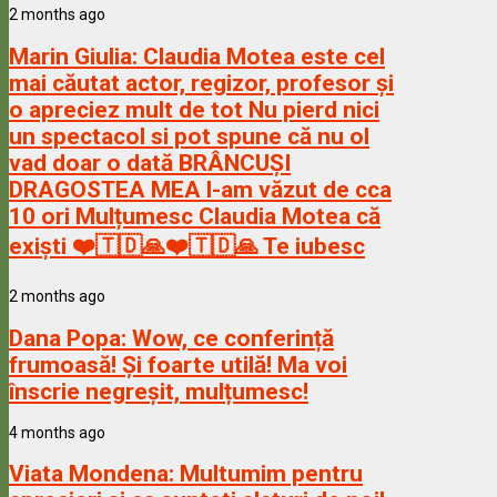
2 months ago
Marin Giulia:
Claudia Motea este cel
mai căutat actor, regizor, profesor și
o apreciez mult de tot Nu pierd nici
un spectacol si pot spune că nu ol
vad doar o dată BRÂNCUȘI
DRAGOSTEA MEA l-am văzut de cca
10 ori Mulțumesc Claudia Motea că
exiști ❤️🇹🇩🙏❤️🇹🇩🙏 Te iubesc
2 months ago
Dana Popa:
Wow, ce conferință
frumoasă! Și foarte utilă! Ma voi
înscrie negreșit, mulțumesc!
4 months ago
Viata Mondena:
Multumim pentru