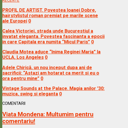
RECENTE
PROFIL DE ARTIST. Povestea Ioanei Dobre,
hairstylistul roman premiat pe marile scene
ale Europei
0
Calea Victoriei, strada unde Bucurestiul a
invatat eleganta. Povestea fascinanta a epocii
in care Capitala era numita “Micul Paris”
0
Claudia Motea aduce “Inima Reginei Maria” la
UCLA, Los Angeles
0
Adele Chirică, un nou inceput dupa ani de
sacrificii: “Astazi am hotarat ca merit si eu o
ora pentru mine”
0
Vintage Sounds at the Palace. Magia anilor ’30:
muzica, swing si eleganta
0
COMENTARII
Viata Mondena:
Multumim pentru
comentariu!