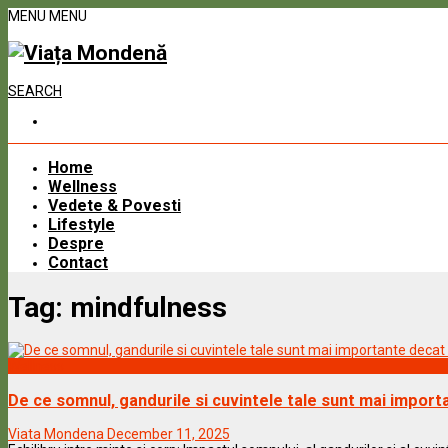
MENU
MENU
SEARCH
Home
Wellness
Vedete & Povesti
Lifestyle
Despre
Contact
Tag:
mindfulness
Wellness
De ce somnul, gandurile si cuvintele tale sunt mai importa
Viata Mondena
December 11, 2025