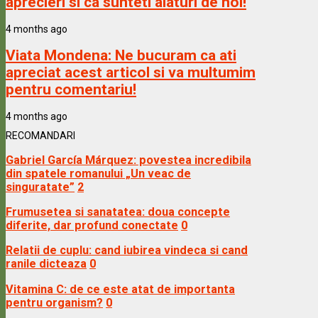
aprecieri si ca sunteti alaturi de noi!
4 months ago
Viata Mondena:
Ne bucuram ca ati
apreciat acest articol si va multumim
pentru comentariu!
4 months ago
RECOMANDARI
Gabriel García Márquez: povestea incredibila
din spatele romanului „Un veac de
singuratate”
2
Frumusetea si sanatatea: doua concepte
diferite, dar profund conectate
0
Relatii de cuplu: cand iubirea vindeca si cand
ranile dicteaza
0
Vitamina C: de ce este atat de importanta
pentru organism?
0