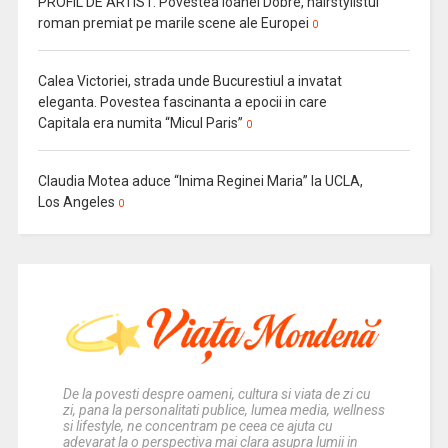
PROFIL DE ARTIST. Povestea Ioanei Dobre, hairstylistul
roman premiat pe marile scene ale Europei
0
Calea Victoriei, strada unde Bucurestiul a invatat
eleganta. Povestea fascinanta a epocii in care
Capitala era numita “Micul Paris”
0
Claudia Motea aduce “Inima Reginei Maria” la UCLA,
Los Angeles
0
De la povesti despre oameni, cultura si viata de zi cu
zi, pana la personalitati publice, lumea media, wellness
si lifestyle, ne concentram pe ceea ce ajuta cu
adevarat la o perspectiva mai clara asupra lumii in