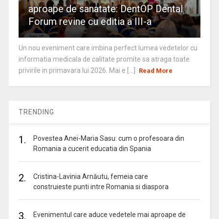
aproape de sanatate: DentOP Dental
Forum revine cu editia a III-a
Un nou eveniment care imbina perfect lumea vedetelor cu
informatia medicala de calitate promite sa atraga toate
privirile in primavara lui 2026. Mai e [...]
Read More
TRENDING
1.
Povestea Anei-Maria Sasu: cum o profesoara din
Romania a cucerit educatia din Spania
2.
Cristina-Lavinia Arnăutu, femeia care
construieste punti intre Romania si diaspora
3.
Evenimentul care aduce vedetele mai aproape de