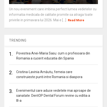
Un nou eveniment care imbina perfect lumea vedetelor cu
informatia medicala de calitate promite sa atraga toate
privirile in primavara lui 2026. Mai e [...]
Read More
TRENDING
1.
Povestea Anei-Maria Sasu: cum o profesoara din
Romania a cucerit educatia din Spania
2.
Cristina-Lavinia Arnăutu, femeia care
construieste punti intre Romania si diaspora
3.
Evenimentul care aduce vedetele mai aproape de
sanatate: DentOP Dental Forum revine cu editia a
III-a