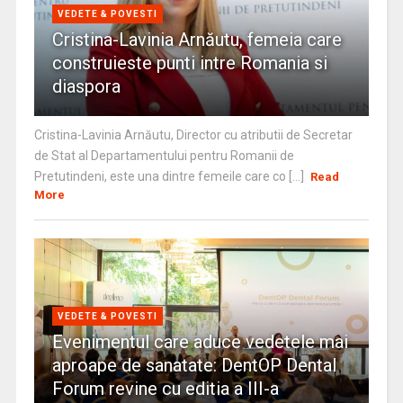
VEDETE & POVESTI
Cristina-Lavinia Arnăutu, femeia care
construieste punti intre Romania si
diaspora
Cristina-Lavinia Arnăutu, Director cu atributii de Secretar
de Stat al Departamentului pentru Romanii de
Pretutindeni, este una dintre femeile care co [...]
Read
More
VEDETE & POVESTI
Evenimentul care aduce vedetele mai
aproape de sanatate: DentOP Dental
Forum revine cu editia a III-a