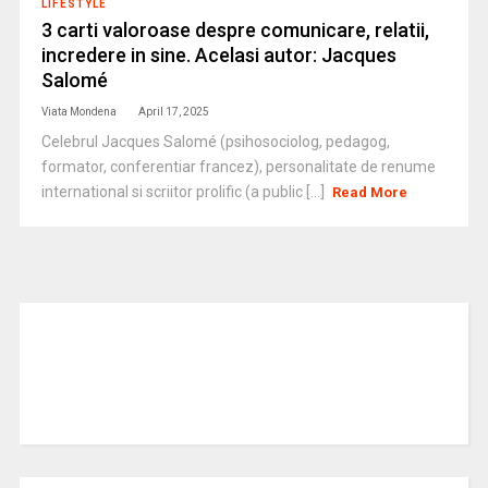
LIFESTYLE
3 carti valoroase despre comunicare, relatii,
incredere in sine. Acelasi autor: Jacques
Salomé
Viata Mondena
April 17, 2025
Celebrul Jacques Salomé (psihosociolog, pedagog,
formator, conferentiar francez), personalitate de renume
international si scriitor prolific (a public [...]
Read More