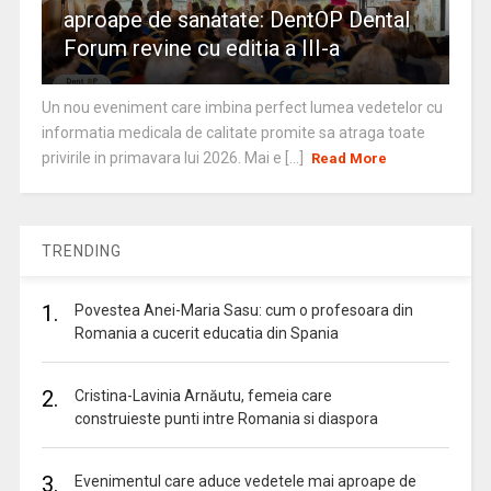
aproape de sanatate: DentOP Dental
Forum revine cu editia a III-a
Un nou eveniment care imbina perfect lumea vedetelor cu
informatia medicala de calitate promite sa atraga toate
privirile in primavara lui 2026. Mai e [...]
Read More
TRENDING
1.
Povestea Anei-Maria Sasu: cum o profesoara din
Romania a cucerit educatia din Spania
2.
Cristina-Lavinia Arnăutu, femeia care
construieste punti intre Romania si diaspora
3.
Evenimentul care aduce vedetele mai aproape de