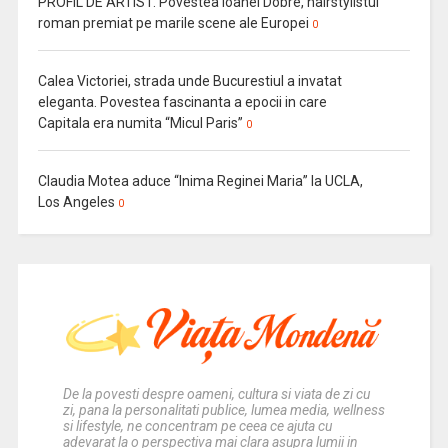
PROFIL DE ARTIST. Povestea Ioanei Dobre, hairstylistul
roman premiat pe marile scene ale Europei
0
Calea Victoriei, strada unde Bucurestiul a invatat
eleganta. Povestea fascinanta a epocii in care
Capitala era numita “Micul Paris”
0
Claudia Motea aduce “Inima Reginei Maria” la UCLA,
Los Angeles
0
De la povesti despre oameni, cultura si viata de zi cu
zi, pana la personalitati publice, lumea media, wellness
si lifestyle, ne concentram pe ceea ce ajuta cu
adevarat la o perspectiva mai clara asupra lumii in