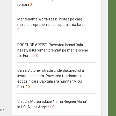
romani
0
Mentenanta WordPress: linistea pe care
multi antreprenori o descopera prea tarziu
0
PROFIL DE ARTIST. Povestea Ioanei Dobre,
hairstylistul roman premiat pe marile scene
ale Europei
0
Calea Victoriei, strada unde Bucurestiul a
invatat eleganta. Povestea fascinanta a
epocii in care Capitala era numita “Micul
Paris”
0
Claudia Motea aduce “Inima Reginei Maria”
la UCLA, Los Angeles
0
ne