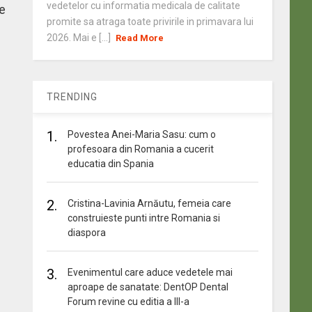
vedetelor cu informatia medicala de calitate
e
promite sa atraga toate privirile in primavara lui
2026. Mai e [...]
Read More
TRENDING
1.
Povestea Anei-Maria Sasu: cum o
profesoara din Romania a cucerit
educatia din Spania
2.
Cristina-Lavinia Arnăutu, femeia care
construieste punti intre Romania si
diaspora
3.
Evenimentul care aduce vedetele mai
aproape de sanatate: DentOP Dental
Forum revine cu editia a III-a