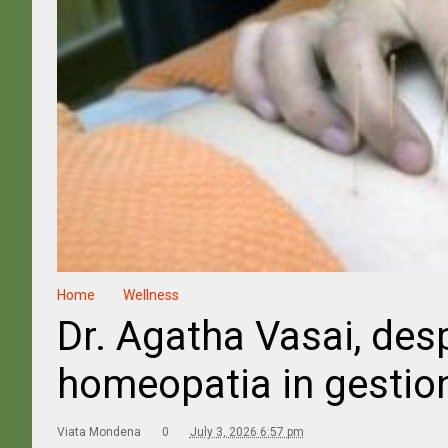
Home
Wellness
Dr. Agatha Vasai, des
homeopatia in gestion
Viata Mondena
0
July 3, 2026 6:57 pm