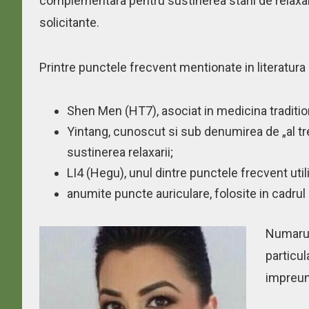
complementara pentru sustinerea starii de relaxar
solicitante.
Printre punctele frecvent mentionate in literatura
Shen Men (HT7), asociat in medicina traditio
Yintang, cunoscut si sub denumirea de „al trei
sustinerea relaxarii;
LI4 (Hegu), unul dintre punctele frecvent uti
anumite puncte auriculare, folosite in cadrul 
Numarul
particul
impreun