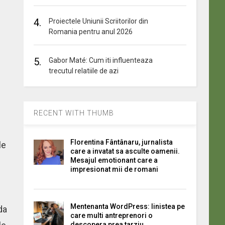
4.
Proiectele Uniunii Scriitorilor din
Romania pentru anul 2026
5.
Gabor Maté: Cum iti influenteaza
trecutul relatiile de azi
RECENT WITH THUMB
Florentina Fântânaru, jurnalista
le
care a invatat sa asculte oamenii.
Mesajul emotionant care a
impresionat mii de romani
Mentenanta WordPress: linistea pe
da
care multi antreprenori o
descopera prea tarziu