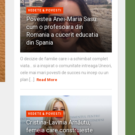
VEDETE & POVESTI
Povestea Anei-Maria Sasu:
cum o profesoara din
Romania a cucerit educatia
din Spania
O decizie de familie care i-a schimbat complet
viata… si a inspirat o comunitate intreaga Uneori,
cele mai mari povesti de succes nu incep cu un
plan [...]
Read More
VEDETE & POVESTI
Cristina-Lavinia Arnăutu,
femeia care construieste