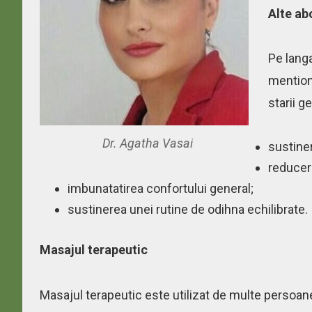
Alte a
Pe lang
mentione
starii g
Dr. Agatha Vasai
sustiner
reducer
imbunatatirea confortului general;
sustinerea unei rutine de odihna echilibrate.
Masajul terapeutic
Masajul terapeutic este utilizat de multe persoan