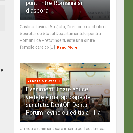
punti intre Romania si
diaspora
Cristina-Lavinia Arnăutu, Director cu atributii de
Secretar de Stat al Departamentului pentru
Romanii de Pretutindeni, este una dintre
femeile care co [...]
Read More
e,
VEDETE & POVESTI
Evenimentul care aduce
vedetele mai aproape de
sanatate: DentOP Dental
Forum revine cu editia a III-a
Un nou eveniment care imbina perfect lumea