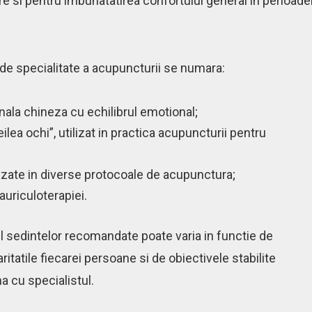
e si pentru imbunatatirea confortului general in perioade
 de specialitate a acupuncturii se numara:
nala chineza cu echilibrul emotional;
lea ochi”, utilizat in practica acupuncturii pentru
lizate in diverse protocoale de acupunctura;
auriculoterapiei.
 sedintelor recomandate poate varia in functie de
aritatile fiecarei persoane si de obiectivele stabilite
a cu specialistul.