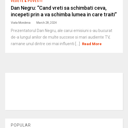
VEDETE & POVESTI
Dan Negru: “Cand vreti sa schimbati ceva,
incepeti prin a va schimba lumea in care traiti”
Viata Mondena
March 28, 2024
Prezentatorul Dan Negru, ale carui emisiuni s-au bucurat
de-a lungul anilor de multe succese si mari audiente TV,
ramane unul dintre cei mai influenti [...]
Read More
POPULAR