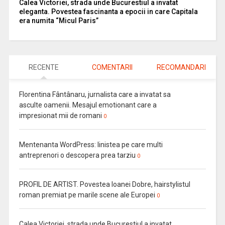
Calea Victoriei, strada unde Bucurestiul a invatat
eleganta. Povestea fascinanta a epocii in care Capitala
era numita “Micul Paris”
RECENTE
COMENTARII
RECOMANDARI
Florentina Fântânaru, jurnalista care a invatat sa
asculte oamenii. Mesajul emotionant care a
impresionat mii de romani
0
Mentenanta WordPress: linistea pe care multi
antreprenori o descopera prea tarziu
0
PROFIL DE ARTIST. Povestea Ioanei Dobre, hairstylistul
roman premiat pe marile scene ale Europei
0
Calea Victoriei, strada unde Bucurestiul a invatat