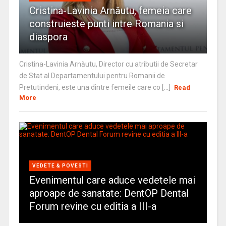
Cristina-Lavinia Arnăutu, femeia care
construieste punti intre Romania si
diaspora
Cristina-Lavinia Arnăutu, Director cu atributii de Secretar
de Stat al Departamentului pentru Romanii de
Pretutindeni, este una dintre femeile care co [...]
Read
More
VEDETE & POVESTI
Evenimentul care aduce vedetele mai
aproape de sanatate: DentOP Dental
Forum revine cu editia a III-a