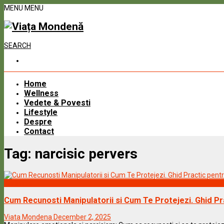
MENU
MENU
SEARCH
Home
Wellness
Vedete & Povesti
Lifestyle
Despre
Contact
Tag:
narcisic pervers
Wellness
Cum Recunosti Manipulatorii si Cum Te Protejezi. Ghid Pra
Viata Mondena
December 2, 2025