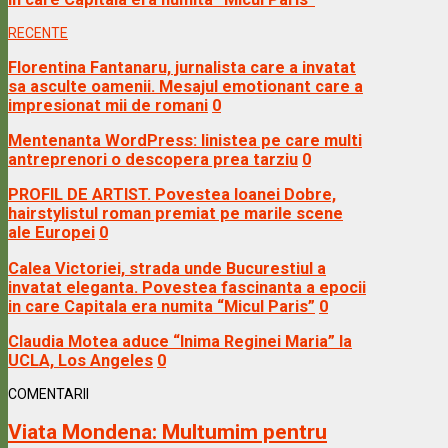
RECENTE
Florentina Fantanaru, jurnalista care a invatat
sa asculte oamenii. Mesajul emotionant care a
impresionat mii de romani
0
Mentenanta WordPress: linistea pe care multi
antreprenori o descopera prea tarziu
0
PROFIL DE ARTIST. Povestea Ioanei Dobre,
hairstylistul roman premiat pe marile scene
ale Europei
0
Calea Victoriei, strada unde Bucurestiul a
invatat eleganta. Povestea fascinanta a epocii
in care Capitala era numita “Micul Paris”
0
Claudia Motea aduce “Inima Reginei Maria” la
UCLA, Los Angeles
0
COMENTARII
Viata Mondena:
Multumim pentru