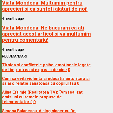
Viata Mondena:
Multumim pentru
aprecieri si ca sunteti alaturi de noi!
4 months ago
Viata Mondena:
Ne bucuram ca ati
apreciat acest articol si va multumim
pentru comentariu!
4 months ago
RECOMANDARI
Tiroida si conflictele psiho-emotionale legate
de timp, stres si expresia de sine
0
Cum sa eviti violenta si educatia autoritara si
sa ai o relatie sanatoasa cu copilul tau
0
Alina Eftimie (Realitatea TV): “Am realizat
emisiuni cu temele propuse de
telespectatori”
0
Simona Balanescu, dialog sincer cu Dr.