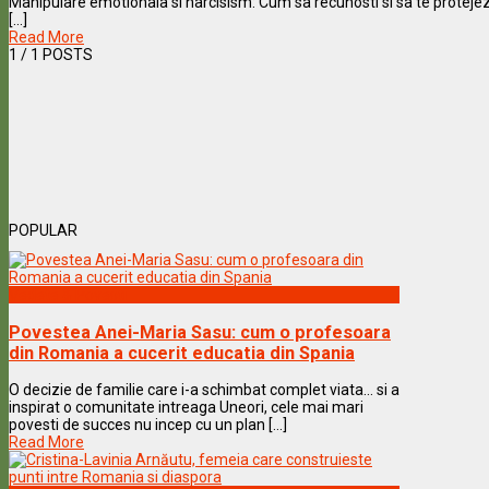
Manipulare emotionala si narcisism: Cum sa recunosti si sa te protejezi
[...]
Read More
1
/ 1 POSTS
POPULAR
Vedete & Povesti
Povestea Anei-Maria Sasu: cum o profesoara
din Romania a cucerit educatia din Spania
O decizie de familie care i-a schimbat complet viata… si a
inspirat o comunitate intreaga Uneori, cele mai mari
povesti de succes nu incep cu un plan [...]
Read More