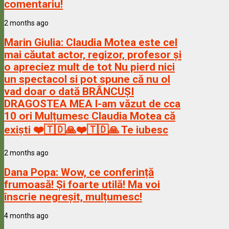
comentariu!
2 months ago
Marin Giulia:
Claudia Motea este cel
mai căutat actor, regizor, profesor și
o apreciez mult de tot Nu pierd nici
un spectacol si pot spune că nu ol
vad doar o dată BRÂNCUȘI
DRAGOSTEA MEA l-am văzut de cca
10 ori Mulțumesc Claudia Motea că
exiști ❤️🇹🇩🙏❤️🇹🇩🙏 Te iubesc
2 months ago
Dana Popa:
Wow, ce conferință
frumoasă! Și foarte utilă! Ma voi
înscrie negreșit, mulțumesc!
4 months ago