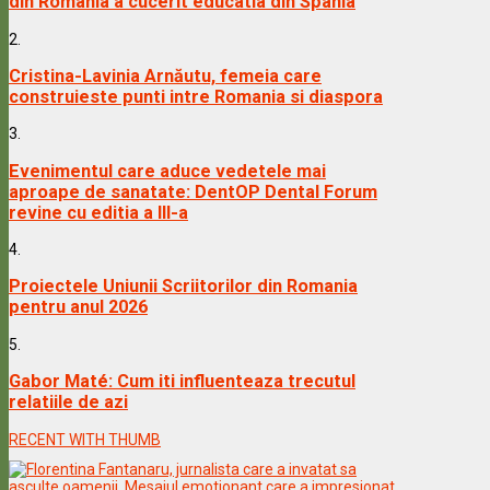
din Romania a cucerit educatia din Spania
2.
Cristina-Lavinia Arnăutu, femeia care
construieste punti intre Romania si diaspora
3.
Evenimentul care aduce vedetele mai
aproape de sanatate: DentOP Dental Forum
revine cu editia a III-a
4.
Proiectele Uniunii Scriitorilor din Romania
pentru anul 2026
5.
Gabor Maté: Cum iti influenteaza trecutul
relatiile de azi
RECENT WITH THUMB