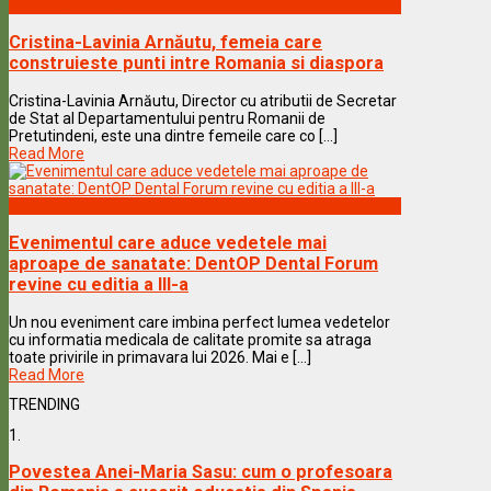
Vedete & Povesti
Cristina-Lavinia Arnăutu, femeia care
construieste punti intre Romania si diaspora
Cristina-Lavinia Arnăutu, Director cu atributii de Secretar
de Stat al Departamentului pentru Romanii de
Pretutindeni, este una dintre femeile care co [...]
Read More
Vedete & Povesti
Evenimentul care aduce vedetele mai
aproape de sanatate: DentOP Dental Forum
revine cu editia a III-a
Un nou eveniment care imbina perfect lumea vedetelor
cu informatia medicala de calitate promite sa atraga
toate privirile in primavara lui 2026. Mai e [...]
Read More
TRENDING
1.
Povestea Anei-Maria Sasu: cum o profesoara