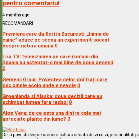
pentru comentariu!
4 months ago
RECOMANDARI
Premiera care da fiori in Bucuresti: „Inima de
caine” aduce pe scena un experiment socant
despre natura umana
0
Lira TV: televiziunea pe care romanii din
Spania au asteptat-o mai bine de doua decenii
0
Gemenii Graur. Povestea celor doi frați care
duc binele acolo unde e nevoie
0
Groenlanda si Alaska: doua decizii care au
schimbat lumea fara razboi
0
Aloe Vera: de ce este una dintre cele mai
apreciate plante din lume?
0
De la povesti despre oameni, cultura si viata de zi cu zi, personalitati