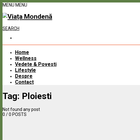
MENU
MENU
SEARCH
Home
Wellness
Vedete & Povesti
Lifestyle
Despre
Contact
Tag:
Ploiesti
Not found any post
0
/ 0 POSTS