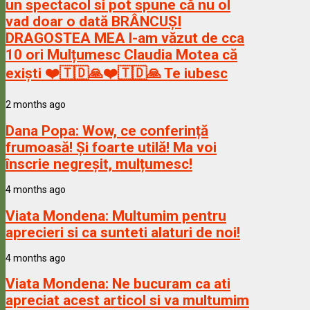
un spectacol si pot spune că nu ol
vad doar o dată BRÂNCUȘI
DRAGOSTEA MEA l-am văzut de cca
10 ori Mulțumesc Claudia Motea că
exiști ❤️🇹🇩🙏❤️🇹🇩🙏 Te iubesc
2 months ago
Dana Popa:
Wow, ce conferință
frumoasă! Și foarte utilă! Ma voi
înscrie negreșit, mulțumesc!
4 months ago
Viata Mondena:
Multumim pentru
aprecieri si ca sunteti alaturi de noi!
4 months ago
Viata Mondena:
Ne bucuram ca ati
apreciat acest articol si va multumim