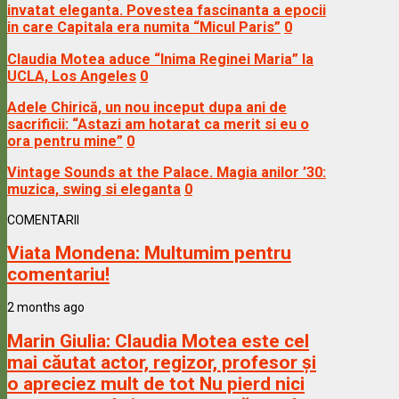
invatat eleganta. Povestea fascinanta a epocii
in care Capitala era numita “Micul Paris”
0
Claudia Motea aduce “Inima Reginei Maria” la
UCLA, Los Angeles
0
Adele Chirică, un nou inceput dupa ani de
sacrificii: “Astazi am hotarat ca merit si eu o
ora pentru mine”
0
Vintage Sounds at the Palace. Magia anilor ’30:
muzica, swing si eleganta
0
COMENTARII
Viata Mondena:
Multumim pentru
comentariu!
2 months ago
Marin Giulia:
Claudia Motea este cel
mai căutat actor, regizor, profesor și
o apreciez mult de tot Nu pierd nici