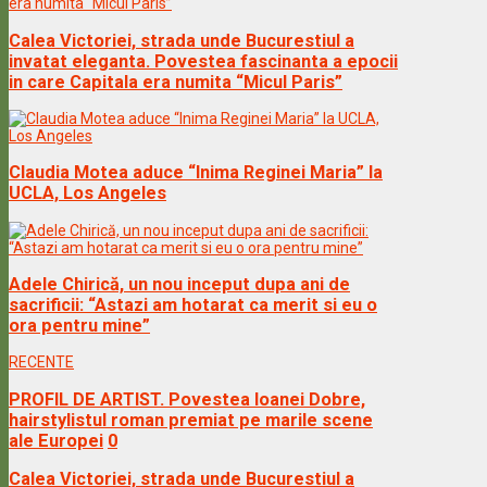
Calea Victoriei, strada unde Bucurestiul a
invatat eleganta. Povestea fascinanta a epocii
in care Capitala era numita “Micul Paris”
Claudia Motea aduce “Inima Reginei Maria” la
UCLA, Los Angeles
Adele Chirică, un nou inceput dupa ani de
sacrificii: “Astazi am hotarat ca merit si eu o
ora pentru mine”
RECENTE
PROFIL DE ARTIST. Povestea Ioanei Dobre,
hairstylistul roman premiat pe marile scene
ale Europei
0
Calea Victoriei, strada unde Bucurestiul a